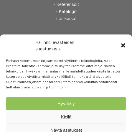
» Referenssit
» Katalogit
» Julkaisut
SEURAA
Hallinnoi evästeiden
suostumusta
Parhaan kokemuksen tarjoamiseksi käytämme teknologioita, kuten
evästeitä, tallentaaksemme ja/tai käyttääksemme laitetietoja. Näiden
tekniikoiden hyväksyminen antaa meille mahdollisuuden käsitellä tietoja,
kuten selauskäyttäytymistä tai yksilöllisiä tunnuksia tällä sivustolla.
Suostumuksen jättäminen tai peruuttaminen voi vaikuttaa haitallisesti
tiettyihin ominaisuuksiin ja toimintoihin.
Hyväksy
Kiellä
Näytä asetukset
© Copyright Elpac Oy |
Tietosuojaseloste