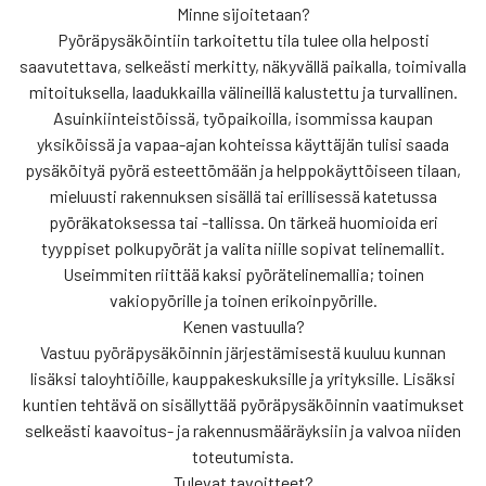
Minne sijoitetaan?
Pyöräpysäköintiin tarkoitettu tila tulee olla helposti
saavutettava, selkeästi merkitty, näkyvällä paikalla, toimivalla
mitoituksella, laadukkailla välineillä kalustettu ja turvallinen.
Asuinkiinteistöissä, työpaikoilla, isommissa kaupan
yksiköissä ja vapaa-ajan kohteissa käyttäjän tulisi saada
pysäköityä pyörä esteettömään ja helppokäyttöiseen tilaan,
mieluusti rakennuksen sisällä tai erillisessä katetussa
pyöräkatoksessa tai -tallissa. On tärkeä huomioida eri
tyyppiset polkupyörät ja valita niille sopivat telinemallit.
Useimmiten riittää kaksi pyörätelinemallia; toinen
vakiopyörille ja toinen erikoinpyörille.
Kenen vastuulla?
Vastuu pyöräpysäköinnin järjestämisestä kuuluu kunnan
lisäksi taloyhtiöille, kauppakeskuksille ja yrityksille. Lisäksi
kuntien tehtävä on sisällyttää pyöräpysäköinnin vaatimukset
selkeästi kaavoitus- ja rakennusmääräyksiin ja valvoa niiden
toteutumista.
Tulevat tavoitteet?