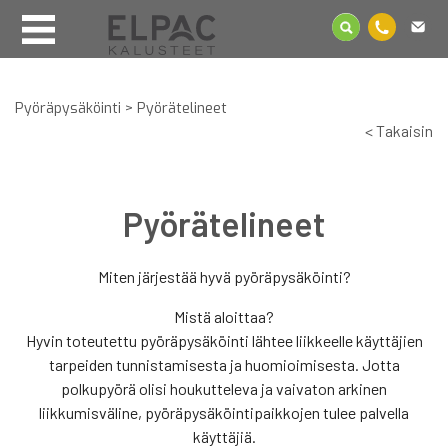
Pyöräpysäköinti
>
Pyörätelineet
< Takaisin
Pyörätelineet
Miten järjestää hyvä pyöräpysäköinti?
Mistä aloittaa?
Hyvin toteutettu pyöräpysäköinti lähtee liikkeelle käyttäjien
tarpeiden tunnistamisesta ja huomioimisesta. Jotta
polkupyörä olisi houkutteleva ja vaivaton arkinen
liikkumisväline, pyöräpysäköintipaikkojen tulee palvella
käyttäjiä.