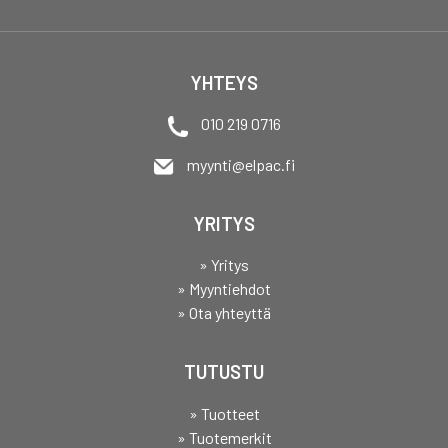
YHTEYS
010 219 0716
myynti@elpac.fi
YRITYS
» Yritys
» Myyntiehdot
» Ota yhteyttä
TUTUSTU
» Tuotteet
» Tuotemerkit