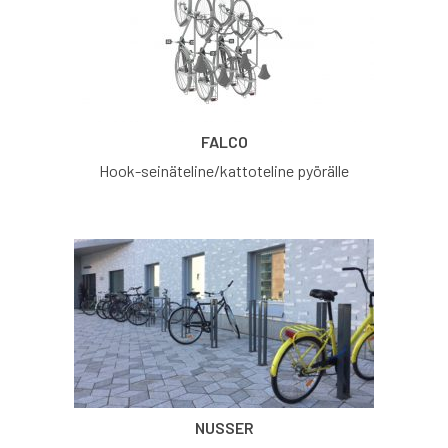
FALCO
Hook-seinäteline/kattoteline pyörälle
NUSSER