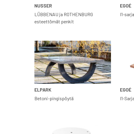
NUSSER
EGOÉ
LÜBBENAU ja ROTHENBURG
I1-sarj
esteettömät penkit
ELPARK
EGOÉ
Betoni-pingispöytä
I1-Sarj