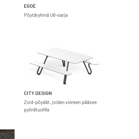
EGOÉ
Pöytäryhmä U6-sarja
CITY DESIGN
Zoid-pöydät, joiden viereen pääsee
pyörätuolilla