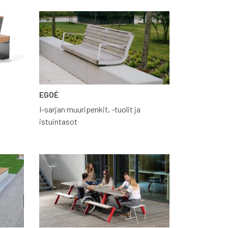
EGOÉ
I-sarjan muuripenkit, -tuolit ja
istuintasot