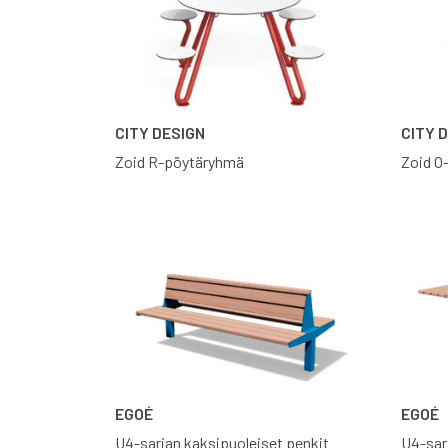
CITY DESIGN
CITY 
Zoid R-pöytäryhmä
Zoid O
EGOÉ
EGOÉ
U4-sarjan kaksipuoleiset penkit
U4-sar