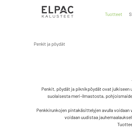
Tuotteet
S
Penkit ja pöydät
Penkit, pöydät ja piknikpöydät ovat julkiseen 
suolaisesta meri-ilmastosta, pohjoismaiden 
Penkkirunkojen pintakäsittelyjen avulla voidaan
voidaan uudistaa jauhemaalauksell
Tuottee