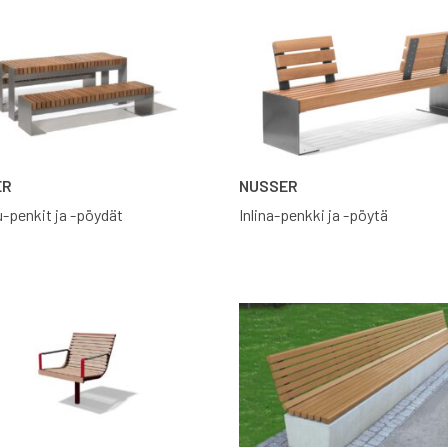
ER
NUSSER
-penkit ja -pöydät
Inlina-penkki ja -pöytä