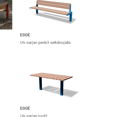
EGOÉ
U4-sarjan penkit selkänojalla
EGOÉ
U4-sarjan tuolit