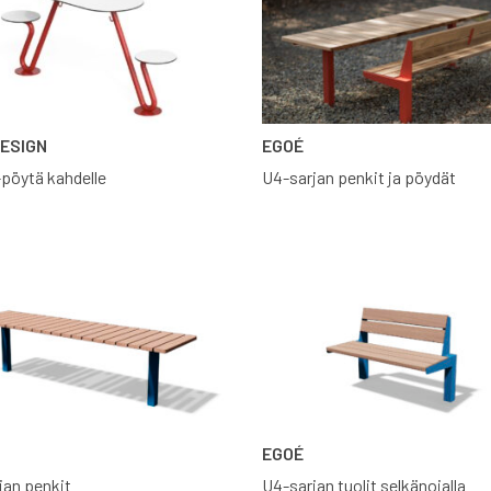
DESIGN
EGOÉ
-pöytä kahdelle
U4-sarjan penkit ja pöydät
EGOÉ
jan penkit
U4-sarjan tuolit selkänojalla