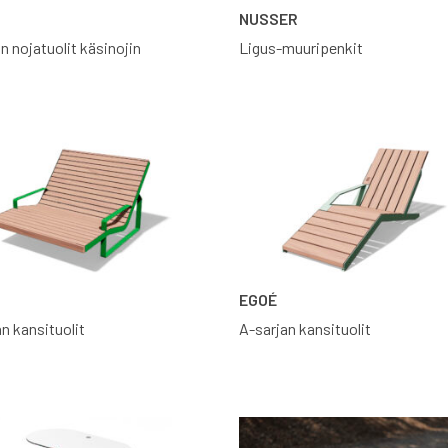
NUSSER
an nojatuolit käsinojin
Ligus-muuripenkit
EGOÉ
an kansituolit
A-sarjan kansituolit