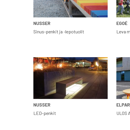
NUSSER
EGOÉ
Sinus-penkit ja -lepotuolit
Leva m
NUSSER
ELPA
LED-penkit
ULOS A