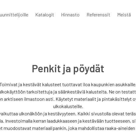
uunnittelijoille
Katalogit
Hinnasto
Referenssit
Meistä
Penkit ja pöydät
Toimivat ja kestävät kalusteet tuottavat iloa kaupunkien asukkaille
ulkokäyttöön tarkoitettuja ja säänkestäviä kalusteita. Ne on testatt
arktiseen ilmastoon asti. Käytetyt materiaalit ja pintakäsittelyt o
ulkokalusteille.
 vaikuttaa ulkonäköön ja kestävyyteen. Kaikki sivustolla olevat ter
a. Investoimalla kerran laadukkaaseen ja kestävään tuotteeseen, sit
t muodostavat materiaalipankin, joka mahdollistaa raaka-aineiden 