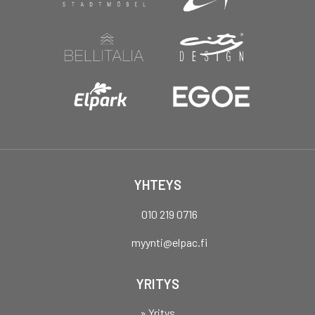
YHTEYS
010 219 0716
myynti@elpac.fi
YRITYS
» Yritys