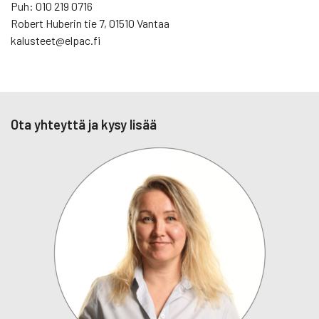
Puh: 010 219 0716
Robert Huberin tie 7, 01510 Vantaa
kalusteet@elpac.fi
Ota yhteyttä ja kysy lisää