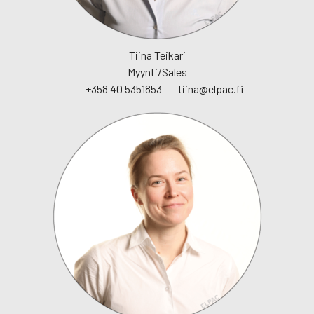
Tiina Teikari
Myynti/Sales
+358 40 5351853
tiina@elpac.fi