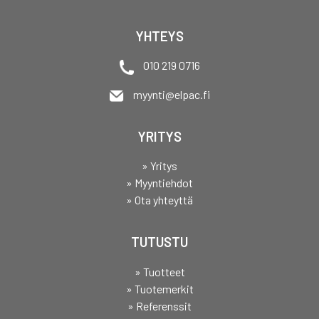
YHTEYS
010 219 0716
myynti@elpac.fi
YRITYS
» Yritys
» Myyntiehdot
» Ota yhteyttä
TUTUSTU
» Tuotteet
» Tuotemerkit
» Referenssit