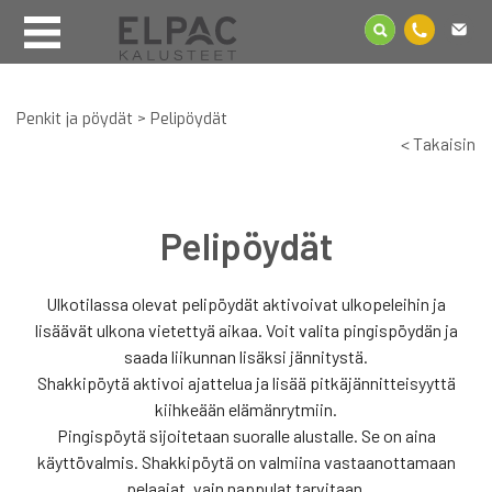
Penkit ja pöydät
>
Pelipöydät
< Takaisin
Pelipöydät
Ulkotilassa olevat pelipöydät aktivoivat ulkopeleihin ja
lisäävät ulkona vietettyä aikaa. Voit valita pingispöydän ja
saada liikunnan lisäksi jännitystä.
Shakkipöytä aktivoi ajattelua ja lisää pitkäjännitteisyyttä
kiihkeään elämänrytmiin.
Pingispöytä sijoitetaan suoralle alustalle. Se on aina
käyttövalmis. Shakkipöytä on valmiina vastaanottamaan
pelaajat, vain nappulat tarvitaan.