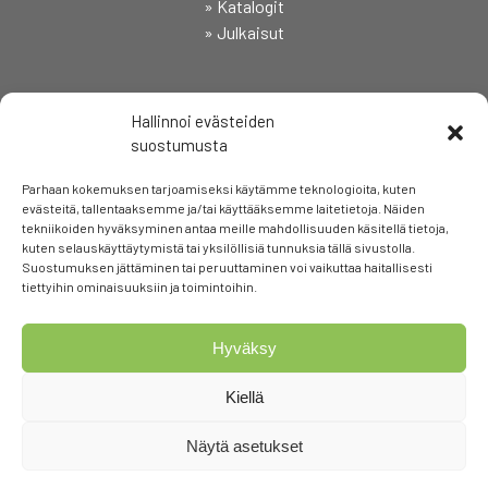
» Katalogit
» Julkaisut
SEURAA
Hallinnoi evästeiden
suostumusta
Parhaan kokemuksen tarjoamiseksi käytämme teknologioita, kuten
evästeitä, tallentaaksemme ja/tai käyttääksemme laitetietoja. Näiden
tekniikoiden hyväksyminen antaa meille mahdollisuuden käsitellä tietoja,
kuten selauskäyttäytymistä tai yksilöllisiä tunnuksia tällä sivustolla.
Suostumuksen jättäminen tai peruuttaminen voi vaikuttaa haitallisesti
tiettyihin ominaisuuksiin ja toimintoihin.
Hyväksy
Kiellä
Näytä asetukset
© Copyright Elpac Oy |
Tietosuojaseloste