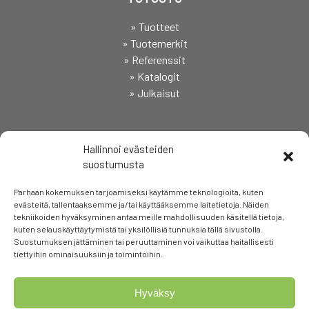
» Tuotteet
» Tuotemerkit
» Referenssit
» Katalogit
» Julkaisut
SEURAA
Hallinnoi evästeiden
suostumusta
Parhaan kokemuksen tarjoamiseksi käytämme teknologioita, kuten
evästeitä, tallentaaksemme ja/tai käyttääksemme laitetietoja. Näiden
tekniikoiden hyväksyminen antaa meille mahdollisuuden käsitellä tietoja,
kuten selauskäyttäytymistä tai yksilöllisiä tunnuksia tällä sivustolla.
Suostumuksen jättäminen tai peruuttaminen voi vaikuttaa haitallisesti
tiettyihin ominaisuuksiin ja toimintoihin.
Hyväksy