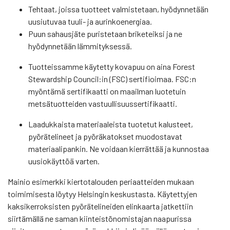
Tehtaat, joissa tuotteet valmistetaan, hyödynnetään
uusiutuvaa tuuli- ja aurinkoenergiaa.
Puun sahausjäte puristetaan briketeiksi ja ne
hyödynnetään lämmityksessä.
Tuotteissamme käytetty kovapuu on aina Forest
Stewardship Council:in (FSC) sertifioimaa. FSC:n
myöntämä sertifikaatti on maailman luotetuin
metsätuotteiden vastuullisuussertifikaatti.
Laadukkaista materiaaleista tuotetut kalusteet,
pyörätelineet ja pyöräkatokset muodostavat
materiaalipankin. Ne voidaan kierrättää ja kunnostaa
uusiokäyttöä varten.
Mainio esimerkki kiertotalouden periaatteiden mukaan
toimimisesta löytyy Helsingin keskustasta. Käytettyjen
kaksikerroksisten pyörätelineiden elinkaarta jatkettiin
siirtämällä ne saman kiinteistönomistajan naapurissa