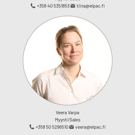
+358 40 5351853
tiina@elpac.fi
Veera Varpa
Myynti/Sales
+358 50 5296510
veera@elpac.fi