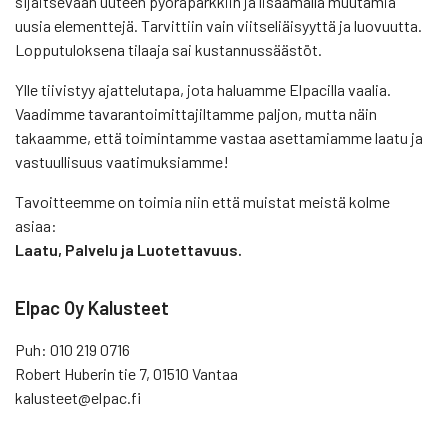
sijaitsevaan uuteen pyöräparkkiin ja lisäämällä muutamia
uusia elementtejä. Tarvittiin vain viitseliäisyyttä ja luovuutta.
Lopputuloksena tilaaja sai kustannussäästöt.
Ylle tiivistyy ajattelutapa, jota haluamme Elpacilla vaalia.
Vaadimme tavarantoimittajiltamme paljon, mutta näin
takaamme, että toimintamme vastaa asettamiamme laatu ja
vastuullisuus vaatimuksiamme!
Tavoitteemme on toimia niin että muistat meistä kolme
asiaa:
Laatu, Palvelu ja Luotettavuus.
Elpac Oy Kalusteet
Puh: 010 219 0716
Robert Huberin tie 7, 01510 Vantaa
kalusteet@elpac.fi