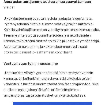
Anna asiantuntijamme auttaa sinua saavuttamaan
visiosi
Ulkokalusteemme ovat tunnettuja laadusta ja designista.
Pyöräpysäköinnin ratkaisumme ovat käyttäjien kiittämiä.
Kaikilla valmistajillamme on vuosikymmenten kokemus alalta.
Teemme yhteistyötä suunnittelijoiden ja urakoitsijoiden
kanssa, tavoitteena tuottaa toimivia ja kestäviä ympäristöjä.
Asiantuntemuksemme ja kokemuksemme avulla saat
projektisi palaset loksahtamaan kohdilleen!
Vastuullisuus toiminnassamme
Ulkoalueiden viihtyisyys on tärkeää ihmisten hyvinvoinnin
kannalta. On kuitenkin muistettava, että ulkokalusteiden
valmistus ja kuljetus kuormittavat osaltaan ympäristöä. Siksi
meille on ensisijaisen tärkeää, että minimoimme
ympäristörasitusta toimitusketjun yksityiskohdissa.