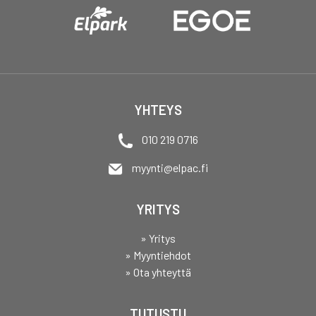
YHTEYS
010 219 0716
myynti@elpac.fi
YRITYS
» Yritys
» Myyntiehdot
» Ota yhteyttä
TUTUSTU