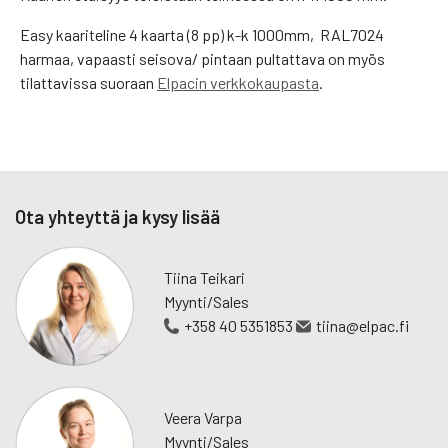
Easy kaariteline 4 kaarta (8 pp) k-k 1000mm, RAL7024
harmaa, vapaasti seisova/ pintaan pultattava on myös
tilattavissa suoraan
Elpacin verkkokaupasta
.
Ota yhteyttä ja kysy lisää
Tiina Teikari
Myynti/Sales
+358 40 5351853
tiina@elpac.fi
Veera Varpa
Myynti/Sales