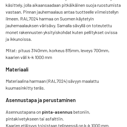
käsittely, jolla aikaansaadaan pitkäikäinen suoja ruostumista
vastaan. Pinnan jauhemaalaus antaa tuotteelle viimeistellyn
ilmeen. RAL7024 harmaa on Suomen käytetyin
jauhemaalauksen värisävy. Samalla sävyllä on toteutettu
monet rakennusten yksityiskohdat kuten pellitykset ovissa
ja ikkunoissa.
Mitat: pituus 3140mm, korkeus 815mm, leveys 700mm,
kaarien väli k-k 1000 mm
Materiaali
Materiaalina harmaan (RAL7024) sävyyn maalattu
kuumasinkitty teräs.
Asennustapa ja perustaminen
Asennustapana on
pinta-asennus
betoniin,
pintakivetykseen tai asfalttiin.
Kaarien etäisyys toisistaan telineessä on k-k 1000 mm.