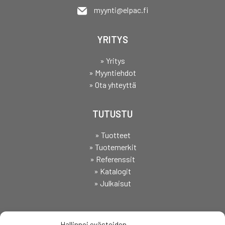
myynti@elpac.fi
YRITYS
» Yritys
» Myyntiehdot
» Ota yhteyttä
TUTUSTU
» Tuotteet
» Tuotemerkit
» Referenssit
» Katalogit
» Julkaisut
SEURAA
Hallinnoi evästeiden