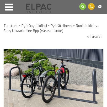
Tuotteet
>
Pyöräpysäköinti
>
Pyörätelineet
>
Runkolukittava
Easy U-kaariteline 8pp (varastotuote)
< Takaisin