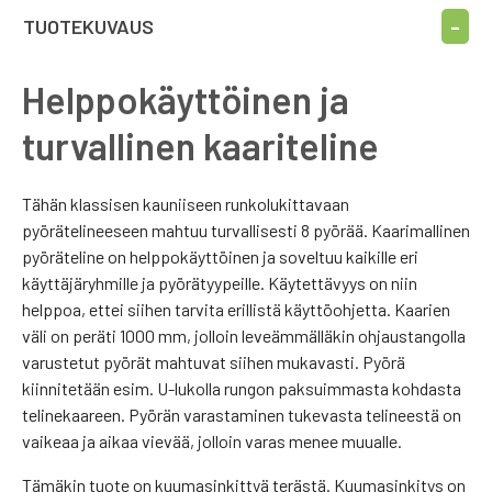
TUOTEKUVAUS
Helppokäyttöinen ja
turvallinen kaariteline
Tähän klassisen kauniiseen runkolukittavaan
pyörätelineeseen mahtuu turvallisesti 8 pyörää. Kaarimallinen
pyöräteline on helppokäyttöinen ja soveltuu kaikille eri
käyttäjäryhmille ja pyörätyypeille. Käytettävyys on niin
helppoa, ettei siihen tarvita erillistä käyttöohjetta. Kaarien
väli on peräti 1000 mm, jolloin leveämmälläkin ohjaustangolla
varustetut pyörät mahtuvat siihen mukavasti. Pyörä
kiinnitetään esim. U-lukolla rungon paksuimmasta kohdasta
telinekaareen. Pyörän varastaminen tukevasta telineestä on
vaikeaa ja aikaa vievää, jolloin varas menee muualle.
Tämäkin tuote on kuumasinkittyä terästä. Kuumasinkitys on