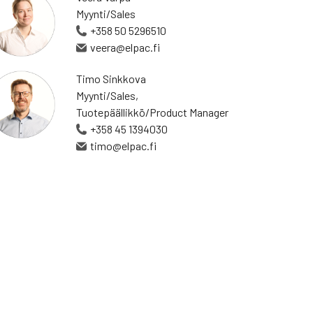
Myynti/Sales
+358 50 5296510
veera@elpac.fi
Timo Sinkkova
Myynti/Sales,
Tuotepäällikkö/Product Manager
+358 45 1394030
timo@elpac.fi