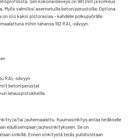
liöprofiilista. Sen kokonaisleveys on 981 mm ja korkeus
 Myös valmiiksi asennetuilla betoniperustoilla. Optiona
on siis kaksi pistorasiaa – kahdelle polkupyörälle.
hemaalattuna mihin tahansa 192 RAL-sävyyn.
nen
ttu RAL-sävyyn
lmiit betoniperustat
kun latauspistokkeilla
kitty ja/tai jauhemaalattu. Kuumasinkitys antaa teräkselle
aan edullisempaan jauhesinkitykseen. Se on
taan sinkillä. Ennen sinkitystä teräs puhdistetaan