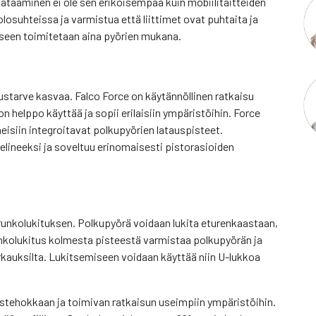
 lataaminen ei ole sen erikoisempaa kuin mobiilitaitteiden
osuhteissa ja varmistua että liittimet ovat puhtaita ja
kseen toimitetaan aina pyörien mukana.
ustarve kasvaa. Falco Force on käytännöllinen ratkaisu
 helppo käyttää ja sopii erilaisiin ympäristöihin. Force
isiin integroitavat polkupyörien latauspisteet.
elineeksi ja soveltuu erinomaisesti pistorasioiden
 runkolukituksen. Polkupyörä voidaan lukita eturenkaastaan,
nkolukitus kolmesta pisteestä varmistaa polkupyörän ja
auksilta. Lukitsemiseen voidaan käyttää niin U-lukkoa
ustehokkaan ja toimivan ratkaisun useimpiin ympäristöihin.