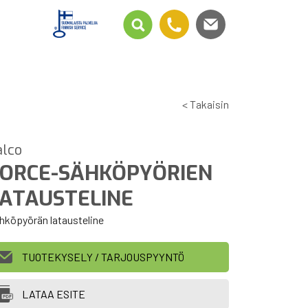
< Takaisin
alco
ORCE-SÄHKÖPYÖRIEN
ATAUSTELINE
hköpyörän latausteline
TUOTEKYSELY / TARJOUSPYYNTÖ
LATAA ESITE