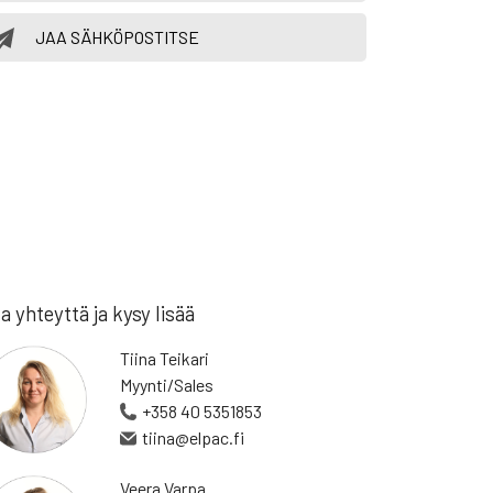
JAA SÄHKÖPOSTITSE
a yhteyttä ja kysy lisää
Tiina Teikari
Myynti/Sales
+358 40 5351853
tiina@elpac.fi
Veera Varpa