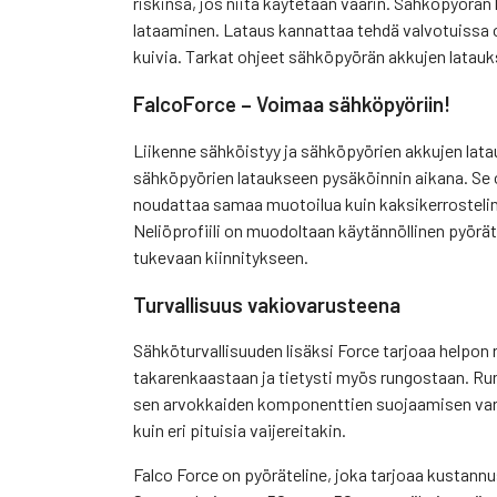
riskinsä, jos niitä käytetään väärin. Sähköpyörän
lataaminen. Lataus kannattaa tehdä valvotuissa ol
kuivia. Tarkat ohjeet sähköpyörän akkujen latau
FalcoForce – Voimaa sähköpyöriin!
Liikenne sähköistyy ja sähköpyörien akkujen lata
sähköpyörien lataukseen pysäköinnin aikana. Se on
noudattaa samaa muotoilua kuin kaksikerrosteline
Neliöprofiili on muodoltaan käytännöllinen pyörät
tukevaan kiinnitykseen.
Turvallisuus vakiovarusteena
Sähköturvallisuuden lisäksi Force tarjoaa helpon
takarenkaastaan ja tietysti myös rungostaan. Ru
sen arvokkaiden komponenttien suojaamisen vark
kuin eri pituisia vaijereitakin.
Falco Force on pyöräteline, joka tarjoaa kustann