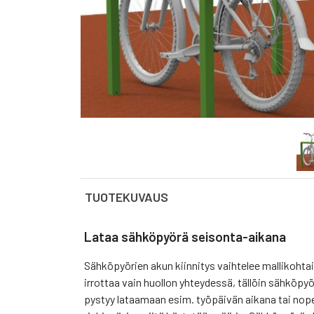
TUOTEKUVAUS
Lataa sähköpyörä seisonta-aikana
Sähköpyörien akun kiinnitys vaihtelee mallikohtai
irrottaa vain huollon yhteydessä, tällöin sähköpy
pystyy lataamaan esim. työpäivän aikana tai nope