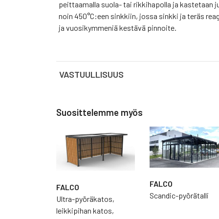
peittaamalla suola- tai rikkihapolla ja kastetaan
noin 450°C:een sinkkiin, jossa sinkki ja teräs re
ja vuosikymmeniä kestävä pinnoite.
VASTUULLISUUS
Kiertotalous
Suosittelemme myös
Kiertotalous on järjestelmällinen lähestymistapa 
hyödyttämään yrityksiä, yhteiskuntaa ja ympäris
resursseja käytössä mahdollisimman kauan, otam
hyödynnämme ja uudistamme tuotteet ja materiaal
kiertotalouden eturintamassa ja sitoutuu edistä
pyöräpysäköinnin ratkaisuja. Näin edistetään kes
on uusi ajattelutapa! Mutta ennen kaikkea se on
FALCO
FALCO
Scandic-pyörätalli
Ultra-pyöräkatos,
Uusiutuva energia
leikkipihan katos,
Falco on investoinut katoille asennettuihin aurin