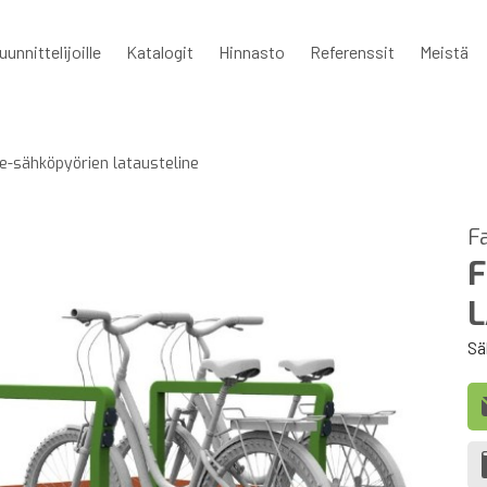
uunnittelijoille
Katalogit
Hinnasto
Referenssit
Meistä
e-sähköpyörien latausteline
F
F
L
Sä