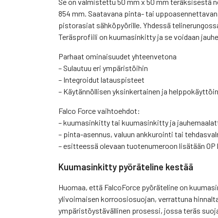
Se on valmistettu 50 mm x 50 mm teräksisestä ne
854 mm. Saatavana pinta- tai uppoasennettavana.
pistorasiat sähköpyörille. Yhdessä telinerungossa 
Teräsprofiili on kuumasinkitty ja se voidaan jau
Parhaat ominaisuudet yhteenvetona
– Sulautuu eri ympäristöihin
– Integroidut latauspisteet
– Käytännöllisen yksinkertainen ja helppokäyttöi
Falco Force vaihtoehdot:
– kuumasinkitty tai kuumasinkitty ja jauhemaala
– pinta-asennus, valuun ankkurointi tai tehdasva
– esitteessä olevaan tuotenumeroon lisätään OP 
Kuumasinkitty pyöräteline kestää
Huomaa, että FalcoForce pyöräteline on kuumasin
ylivoimaisen korroosiosuojan, verrattuna hinnalt
ympäristöystävällinen prosessi, jossa teräs suoja