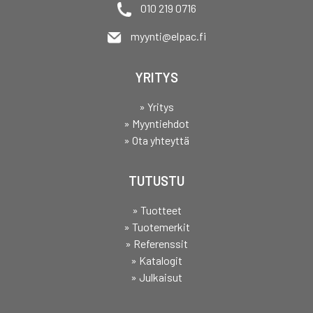
010 219 0716
myynti@elpac.fi
YRITYS
» Yritys
» Myyntiehdot
» Ota yhteyttä
TUTUSTU
» Tuotteet
» Tuotemerkit
» Referenssit
» Katalogit
» Julkaisut