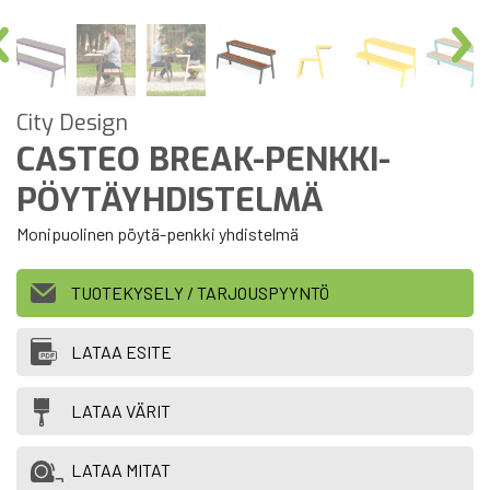
City Design
CASTEO BREAK-PENKKI-
PÖYTÄYHDISTELMÄ
Monipuolinen pöytä-penkki yhdistelmä
TUOTEKYSELY / TARJOUSPYYNTÖ
LATAA ESITE
LATAA VÄRIT
LATAA MITAT