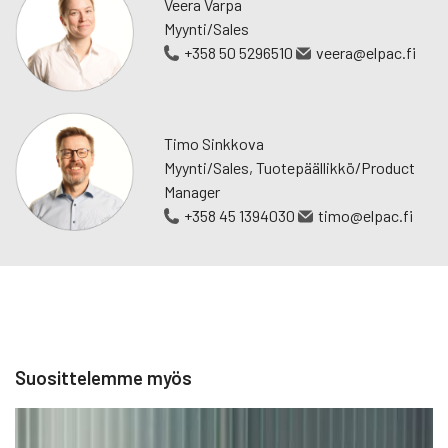
Veera Varpa
ulkokalusteiden valmistukseen.
Myynti/Sales
+358 50 5296510
veera@elpac.fi
Tehtävämme
City Design on mukana kehittämässä viheralueita ja
kaupunkiympäristöjä viihtyisämmäksi. Haluamme tehdä sen
Timo Sinkkova
kestävästi, joka tuo konkreettista hyötyä alueita käyttäville
Myynti/Sales, Tuotepäällikkö/Product
ja niiden ylläpitäjille.
Manager
+358 45 1394030
timo@elpac.fi
Arvomme
Me City Designilla uskomme kestävän kasvun arvoon
ihmisten ja ympäristön kannalta. Pyrimme työllämme
tyydyttämään tämän päivän tarpeet tinkimättä huomisen
tarpeista. Sitoudumme tähän joka päivä konkreettisilla
teoilla.
Suosittelemme myös
1. Kestävä tuotantojärjestelmä
Olemme yritys, joka käyttää 100 % kestävää sertifioitua
energiaa ja olemme aina uskoneet uusiutuvan energian