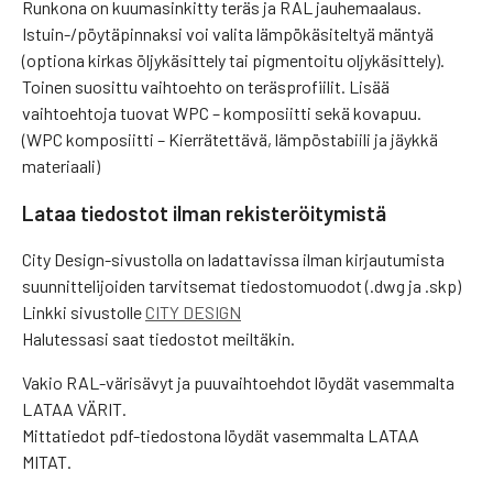
Runkona on kuumasinkitty teräs ja RAL jauhemaalaus.
Istuin-/pöytäpinnaksi voi valita lämpökäsiteltyä mäntyä
(optiona kirkas öljykäsittely tai pigmentoitu oljykäsittely).
Toinen suosittu vaihtoehto on teräsprofiilit. Lisää
vaihtoehtoja tuovat WPC – komposiitti sekä kovapuu.
(WPC komposiitti – Kierrätettävä, lämpöstabiili ja jäykkä
materiaali)
Lataa tiedostot ilman rekisteröitymistä
City Design-sivustolla on ladattavissa ilman kirjautumista
suunnittelijoiden tarvitsemat tiedostomuodot (.dwg ja .skp)
Linkki sivustolle
CITY DESIGN
Halutessasi saat tiedostot meiltäkin.
Vakio RAL-värisävyt ja puuvaihtoehdot löydät vasemmalta
LATAA VÄRIT.
Mittatiedot pdf-tiedostona löydät vasemmalta LATAA
MITAT.