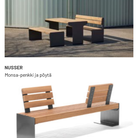
ratkaisuihin ja investoineet niihin. Tuotantolaitostemme
katoille asennetut 7500 aurinkopaneelia tuottavat puhdasta
energiaa, mikä estää yli 850 tonnin hiilidioksidipäästöt
ilmakehään vuodessa.
2. Materiaalien valinta ja käyttö
Valvomme materiaaliemme turvallisuutta, laatua, alkuperää
ja kestävyyttä valitsemalla toimittajat, jotka jakavat
ympäristö- ja sosiaaliset arvomme. Valitsemme vain
NUSSER
kierrätettäviä materiaaleja ja hyödynnämme
Monsa-penkki ja pöytä
mahdollisuuksien mukaan myös kierrätysmateriaalia.
3. Hyvät suunnittelukäytännöt
Tuotteiden suunnittelun avulla tehostamme prosesseja ja
vähennämme energiankulutusta. Materiaalien tehokkaalla
käytöllä, jätteen määrä vähenee. Elinkaarensa lopussa
tuotteiden materiaalit voidaan kierrättää.
Suunnitteluprosessimme perustuvat monikäyttöiseen
lähestymistapaan, joka palvelee samanaikaisesti