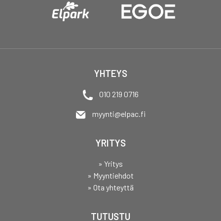
YHTEYS
010 219 0716
myynti@elpac.fi
YRITYS
» Yritys
» Myyntiehdot
» Ota yhteyttä
TUTUSTU