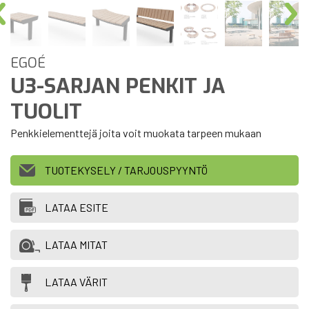
EGOÉ
U3-SARJAN PENKIT JA
TUOLIT
Penkkielementtejä joita voit muokata tarpeen mukaan
TUOTEKYSELY / TARJOUSPYYNTÖ
LATAA ESITE
LATAA MITAT
LATAA VÄRIT