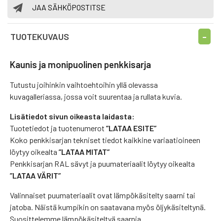
JAA SÄHKÖPOSTITSE
TUOTEKUVAUS
Kaunis ja monipuolinen penkkisarja
Tutustu joihinkin vaihtoehtoihin yllä olevassa
kuvagalleriassa, jossa voit suurentaa ja rullata kuvia.
Lisätiedot sivun oikeasta laidasta:
Tuotetiedot ja tuotenumerot
”LATAA ESITE”
Koko penkkisarjan tekniset tiedot kaikkine variaatioineen
löytyy oikealta
”LATAA MITAT”
Penkkisarjan RAL sävyt ja puumateriaalit löytyy oikealta
”LATAA VÄRIT”
Valinnaiset puumateriaalit ovat lämpökäsitelty saarni tai
jatoba. Näistä kumpikin on saatavana myös öljykäsiteltynä.
Suosittelemme lämpökäsiteltyä saarnia.