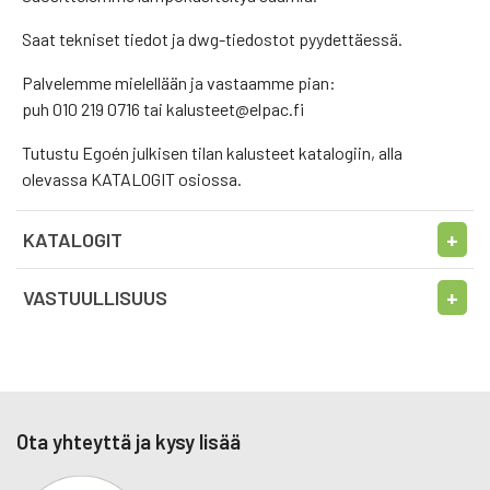
Saat tekniset tiedot ja dwg-tiedostot pyydettäessä.
Palvelemme mielellään ja vastaamme pian:
puh 010 219 0716 tai kalusteet@elpac.fi
Tutustu Egoén julkisen tilan kalusteet katalogiin, alla
olevassa KATALOGIT osiossa.
KATALOGIT
VASTUULLISUUS
EGOÉ
Selkeälinjaiset ja käytännölliset Egoé-tuotteet suunnitellaan
ja valmistetaan Tšekeissä Bílovicen kaupungissa. Tuotteiden
Ota yhteyttä ja kysy lisää
suunnittelussa korostuu käytännöllisyys ja ajattomuus, mikä
tekee Egoé-kalusteista toimivia ja tyylillisesti pitkäikäisiä.