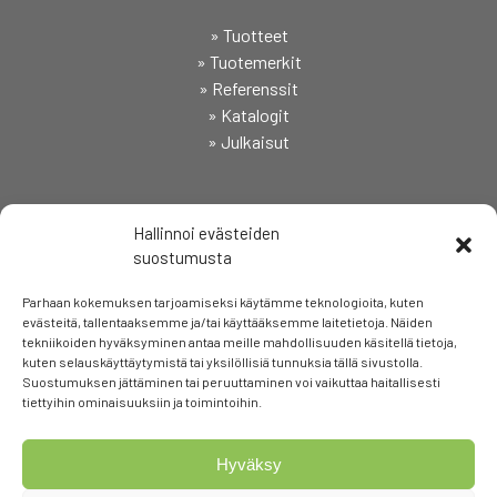
» Tuotteet
» Tuotemerkit
» Referenssit
» Katalogit
» Julkaisut
SEURAA
Hallinnoi evästeiden
suostumusta
Parhaan kokemuksen tarjoamiseksi käytämme teknologioita, kuten
evästeitä, tallentaaksemme ja/tai käyttääksemme laitetietoja. Näiden
tekniikoiden hyväksyminen antaa meille mahdollisuuden käsitellä tietoja,
kuten selauskäyttäytymistä tai yksilöllisiä tunnuksia tällä sivustolla.
Suostumuksen jättäminen tai peruuttaminen voi vaikuttaa haitallisesti
tiettyihin ominaisuuksiin ja toimintoihin.
Hyväksy