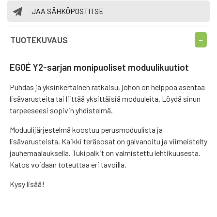
JAA SÄHKÖPOSTITSE
TUOTEKUVAUS
EGOÉ Y2-sarjan monipuoliset moduulikuutiot
Puhdas ja yksinkertainen ratkaisu, johon on helppoa asentaa
lisävarusteita tai liittää yksittäisiä moduuleita. Löydä sinun
tarpeeseesi sopivin yhdistelmä.
Moduulijärjestelmä koostuu perusmoduulista ja
lisävarusteista. Kaikki teräsosat on galvanoitu ja viimeistelty
jauhemaalauksella. Tukipalkit on valmistettu lehtikuusesta.
Katos voidaan toteuttaa eri tavoilla.
Kysy lisää!