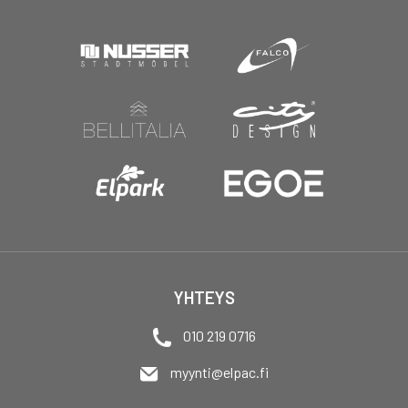
YHTEYS
010 219 0716
myynti@elpac.fi