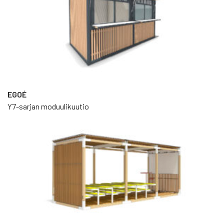
Egoé-kalusteisiin on tarvittaessa saatavissa myös varaosia,
mikä pidentää tuotteiden käyttöikää.
EGOÉ
Y7-sarjan moduulikuutio