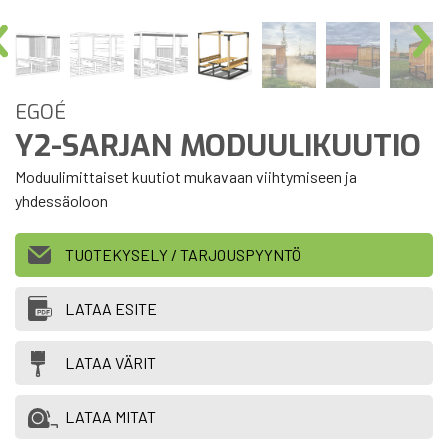
EGOÉ
Y2-SARJAN MODUULIKUUTIO
Moduulimittaiset kuutiot mukavaan viihtymiseen ja
yhdessäoloon
TUOTEKYSELY / TARJOUSPYYNTÖ
LATAA ESITE
LATAA VÄRIT
LATAA MITAT