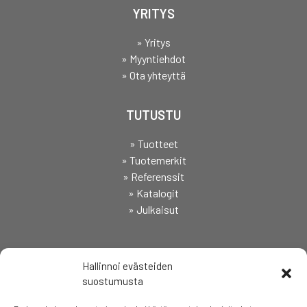
YRITYS
» Yritys
» Myyntiehdot
» Ota yhteyttä
TUTUSTU
» Tuotteet
» Tuotemerkit
» Referenssit
» Katalogit
» Julkaisut
SEURAA
Hallinnoi evästeiden
suostumusta