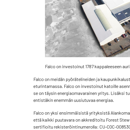
Falco on investoinut 1787 kappaleeseen aur
Falco on meidän pyörätelineiden ja kaupunkikaluste
eturintamassa. Falco on investoinut katoille asenn
se on täysin energiaomavarainen yritys. Lisäksi t
entistäkin enemmän uusiutuvaa energiaa.
Falco on yksi ensimmäisistä yrityksistä Alankomai
että kaikki puutavara on akkreditoitu Forest Stew
sertifioitu rekisteröintinumerolla: CU-COC-00853