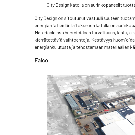
City Design katolla on aurinkopaneelit tuo
City Design on sitoutunut vastuullisuuteen tuota
energiaa ja heidän laitoksensa katolla on aurink
Materiaaleissa huomioidaan turvallisuus, laatu, alk
kierrätettäviä vaihtoehtoja. Kestävyys huomioida
energiankulutusta ja tehostamaan materiaalien kä
Falco