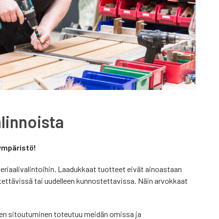
alinnoista
ympäristö!
riaalivalintoihin. Laadukkaat tuotteet eivät ainoastaan
tettävissä tai uudelleen kunnostettavissa. Näin arvokkaat
nen sitoutuminen toteutuu meidän omissa ja