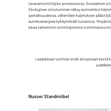
tavarantoimittajien prosesseissa. Sosiaalinen sit
Ekologinen sitoutuminen näkyy esimerkiksi käytet
paikallisuudessa, vähentäen kuljetuksen päästöjä.
aurinkoenergiaa hyödyntävää tuotantoa. Ympäristöy
lukea tarkemmin toimittajiemme toimintatavoist
Laadukkaat tuotteet eivät ainoastaan kestä k
uudellee
Nusser Standmöbel