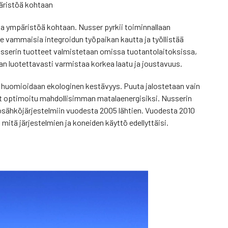
äristöä kohtaan
 ympäristöä kohtaan. Nusser pyrkii toiminnallaan
e vammaisia integroidun työpaikan kautta ja työllistää
usserin tuotteet valmistetaan omissa tuotantolaitoksissa,
an luotettavasti varmistaa korkea laatu ja joustavuus.
 huomioidaan ekologinen kestävyys. Puuta jalostetaan vain
ovat optimoitu mahdollisimman matalaenergisiksi. Nusserin
kosähköjärjestelmiin vuodesta 2005 lähtien. Vuodesta 2010
tä järjestelmien ja koneiden käyttö edellyttäisi.