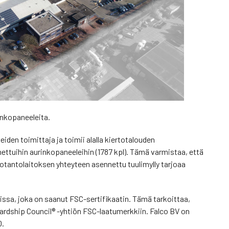
inkopaneeleita.
iden toimittaja ja toimii alalla kiertotalouden
ettuihin aurinkopaneeleihin (1787 kpl). Tämä varmistaa, että
uotantolaitoksen yhteyteen asennettu tuulimylly tarjoaa
ssa, joka on saanut FSC-sertifikaatin. Tämä tarkoittaa,
ardship Council® -yhtiön FSC-laatumerkkiin. Falco BV on
0.