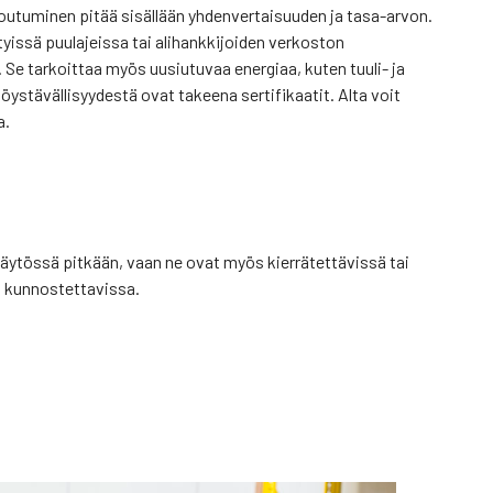
outuminen pitää sisällään yhdenvertaisuuden ja tasa-arvon.
yissä puulajeissa tai alihankkijoiden verkoston
 Se tarkoittaa myös uusiutuvaa energiaa, kuten tuuli- ja
stävällisyydestä ovat takeena sertifikaatit. Alta voit
a.
äytössä pitkään, vaan ne ovat myös kierrätettävissä tai
n kunnostettavissa.