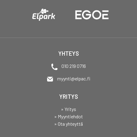
YHTEYS
010 219 0716
myynti@elpac.fi
YRITYS
» Yritys
» Myyntiehdot
» Ota yhteyttä