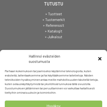
TUTUSTU
» Tuotteet
» Tuotemerkit
» Referenssit
» Katalogit
» Julkaisut
SEURAA
Hallinnoi evästeiden
suostumusta
Parhaan kokemuksen tarjoamiseksi käytämme teknologioita, kuten
evästeitä, tallentaaksemme ja/tai käyttääksemme laitetietoja. Näiden
tekniikoiden hyväksyminen antaa meille mahdollisuuden käsitellä tietoja,
kuten selauskäyttäytymistä tai yksilöllisiä tunnuksia tällä sivustolla.
Suostumuksen jättäminen tai peruuttaminen voi vaikuttaa haitallisesti
tiettyihin ominaisuuksiin ja toimintoihin.
Hyväksy