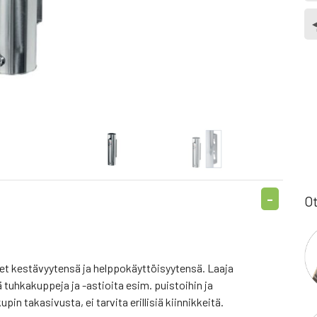
Ot
et kestävyytensä ja helppokäyttöisyytensä. Laaja
ä tuhkakuppeja ja -astioita esim. puistoihin ja
pin takasivusta, ei tarvita erillisiä kiinnikkeitä.