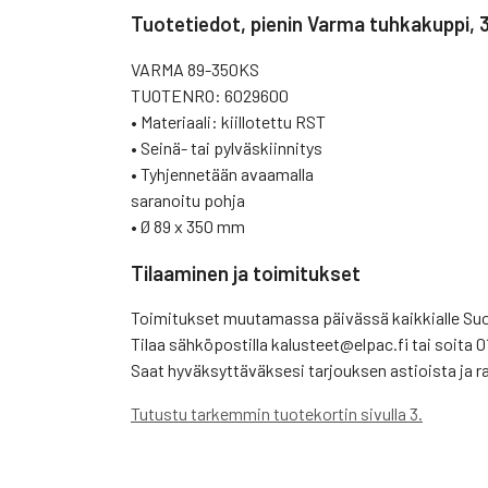
Tuotetiedot, pienin Varma tuhkakuppi,
VARMA 89-350KS
TUOTENRO: 6029600
• Materiaali: kiillotettu RST
• Seinä- tai pylväskiinnitys
• Tyhjennetään avaamalla
saranoitu pohja
• Ø 89 x 350 mm
Tilaaminen ja toimitukset
Toimitukset muutamassa päivässä kaikkialle S
Tilaa sähköpostilla kalusteet@elpac.fi tai soita 0
Saat hyväksyttäväksesi tarjouksen astioista ja r
Tutustu tarkemmin tuotekortin sivulla 3.