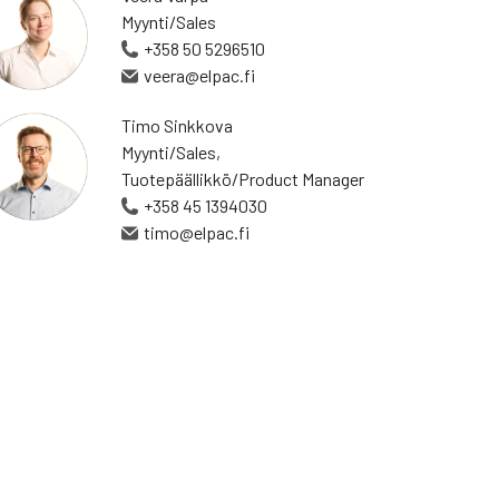
Myynti/Sales
+358 50 5296510
veera@elpac.fi
Timo Sinkkova
Myynti/Sales,
Tuotepäällikkö/Product Manager
+358 45 1394030
timo@elpac.fi