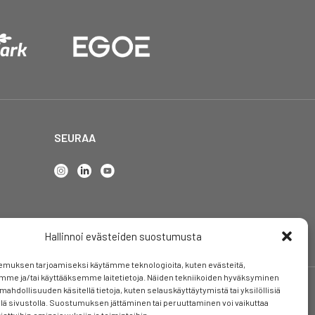
SEURAA
Hallinnoi evästeiden suostumusta
emuksen tarjoamiseksi käytämme teknologioita, kuten evästeitä,
mme ja/tai käyttääksemme laitetietoja. Näiden tekniikoiden hyväksyminen
mahdollisuuden käsitellä tietoja, kuten selauskäyttäytymistä tai yksilöllisiä
llä sivustolla. Suostumuksen jättäminen tai peruuttaminen voi vaikuttaa