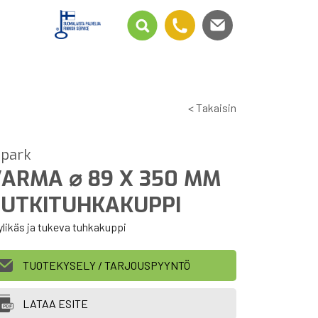
< Takaisin
lpark
ARMA ⌀ 89 X 350 MM
UTKITUHKAKUPPI
ylikäs ja tukeva tuhkakuppi
TUOTEKYSELY / TARJOUSPYYNTÖ
LATAA ESITE