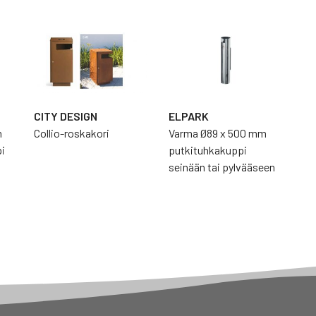
CITY DESIGN
ELPARK
m
Collio-roskakori
Varma Ø89 x 500 mm
i
putkituhkakuppi
seinään tai pylvääseen