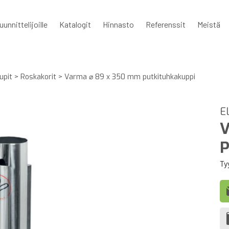
uunnittelijoille
Katalogit
Hinnasto
Referenssit
Meistä
upit
>
Roskakorit
>
Varma ⌀ 89 x 350 mm putkituhkakuppi
E
V
P
Ty