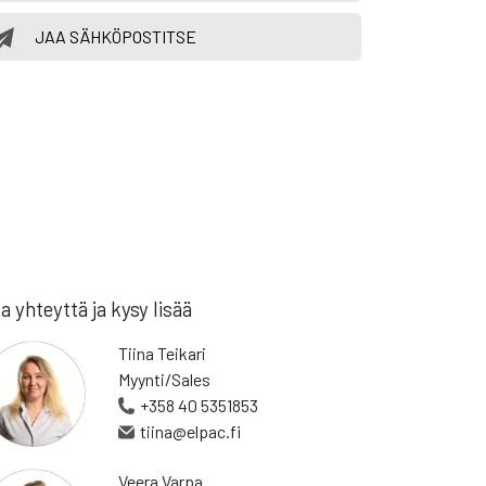
JAA SÄHKÖPOSTITSE
a yhteyttä ja kysy lisää
Tiina Teikari
Myynti/Sales
+358 40 5351853
tiina@elpac.fi
Veera Varpa