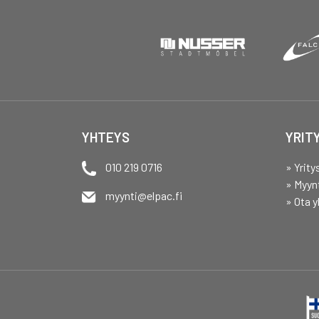
YHTEYS
YRIT
010 219 0716
» Yrity
» Myyn
myynti@elpac.fi
» Ota y