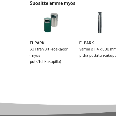
Suosittelemme myös
ELPARK
ELPARK
60 litran Siti-roskakori
Varma Ø 114 x 600 m
(myös
pitkä putkituhkakupp
putkituhkakupilla)