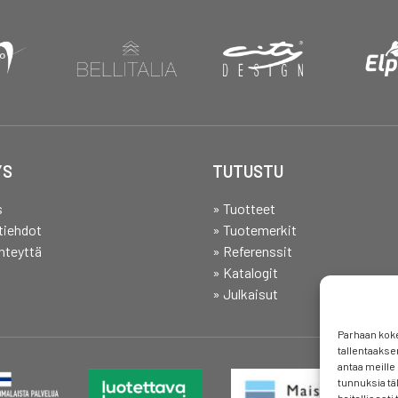
YS
TUTUSTU
s
» Tuotteet
tiehdot
» Tuotemerkit
hteyttä
» Referenssit
» Katalogit
» Julkaisut
Parhaan kok
tallentaakse
antaa meille 
tunnuksia tä