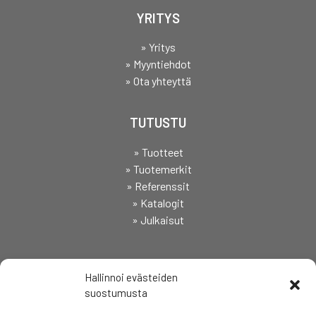
YRITYS
» Yritys
» Myyntiehdot
» Ota yhteyttä
TUTUSTU
» Tuotteet
» Tuotemerkit
» Referenssit
» Katalogit
» Julkaisut
SEURAA
Hallinnoi evästeiden
suostumusta