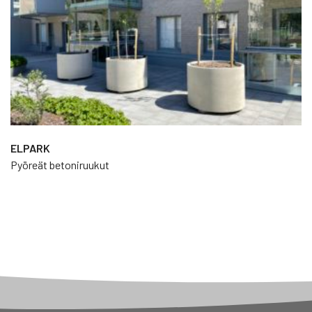
työntekijöiden toimesta. Tällä tavoin voimme luotettavasti
varmistaa korkeimman laadun ja säilyttää samalla
joustavuuden. Onneksi kaikkien tarpeet eivät ole täysin
samanlaisia!
Laajan vakiotuotevalikoimamme avulla voimme toteuttaa
toimivia ja esteettisesti houkuttelevia ratkaisuja.
Monivuotinen kokemus kadunkalusteiden valmistuksesta
mahdollistaa myös korkean suunnitteluvapauden.
ELPARK
Pyöreät betoniruukut