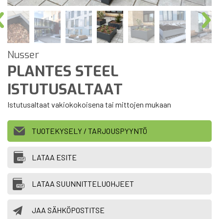
Nusser
PLANTES STEEL
ISTUTUSALTAAT
Istutusaltaat vakiokokoisena tai mittojen mukaan
TUOTEKYSELY / TARJOUSPYYNTÖ
LATAA ESITE
LATAA SUUNNITTELUOHJEET
JAA SÄHKÖPOSTITSE