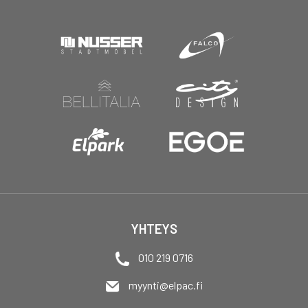
YHTEYS
010 219 0716
myynti@elpac.fi