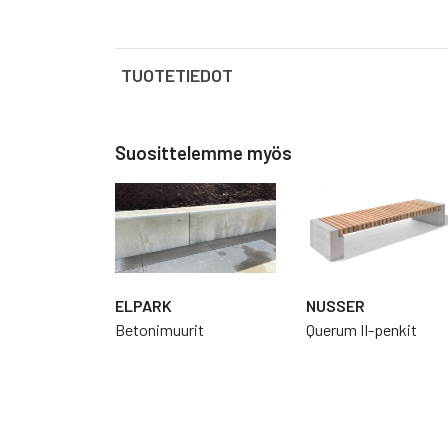
TUOTETIEDOT
Malli
Suosittelemme myös
ELPARK
NUSSER
Betonimuurit
Querum II-penkit