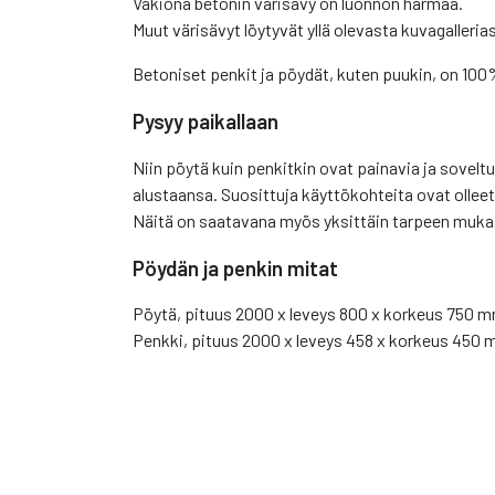
Vakiona betonin värisävy on luonnon harmaa.
Muut värisävyt löytyvät yllä olevasta kuvagalleria
Betoniset penkit ja pöydät, kuten puukin, on 100
Pysyy paikallaan
Niin pöytä kuin penkitkin ovat painavia ja soveltuv
alustaansa. Suosittuja käyttökohteita ovat olleet
Näitä on saatavana myös yksittäin tarpeen mukai
Pöydän ja penkin mitat
Pöytä, pituus 2000 x leveys 800 x korkeus 750 m
Penkki, pituus 2000 x leveys 458 x korkeus 450 m