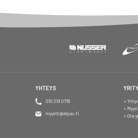
YHTEYS
YRIT
010 219 0716
» Yrity
» Myyn
myynti@elpac.fi
» Ota y