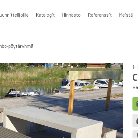
uunnittelijoille
Katalogit
Hinnasto
Referenssit
Meistä
mbo-pöytäryhmä
E
Be