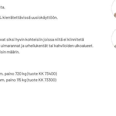
sta.
% kierrätettävissä uusiokäyttöön.
at siksi hyvin kohteisiin joissa niitä ei kiinnitetä
 uimarannat ja urheilukentät tai kahviloiden ulkoalueet.
sin määrin.
m, paino 720 kg (tuote KK 73400)
m, paino 115 kg (tuote KK 73300)