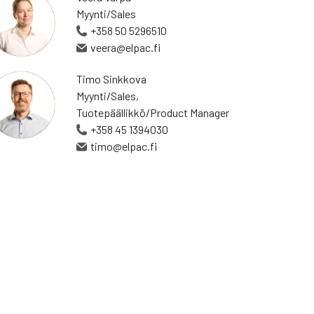
Myynti/Sales
+358 50 5296510
veera@elpac.fi
Timo Sinkkova
Myynti/Sales,
Tuotepäällikkö/Product Manager
+358 45 1394030
timo@elpac.fi