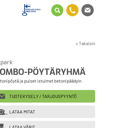
< Takaisin
lpark
COMBO-PÖYTÄRYHMÄ
tonipöytä ja puiset istuimet betonipäädyin
TUOTEKYSELY / TARJOUSPYYNTÖ
LATAA MITAT
LATAA VÄRIT