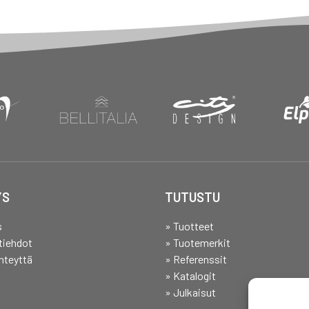
YS
TUTUSTU
s
» Tuotteet
tiehdot
» Tuotemerkit
hteyttä
» Referenssit
» Katalogit
» Julkaisut