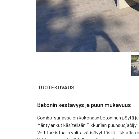
TUOTEKUVAUS
Betonin kestävyys ja puun mukavuus
Combo-sarjassa on kokonaan betoninen pöytä ja b
Mäntylankut käsitellään Tikkurilan puunsuojaöljyll
Voit tarkistaa ja valita värisävyt
tästä Tikkurilan s