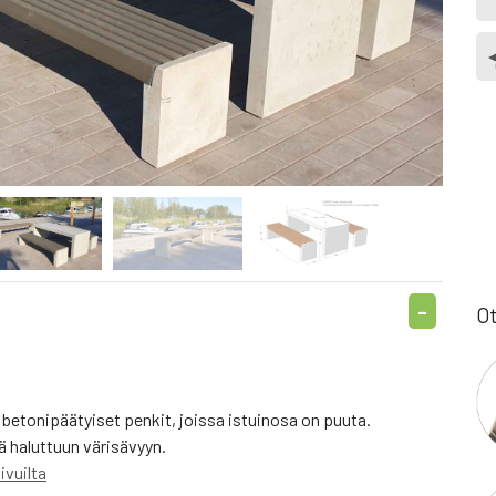
Ot
etonipäätyiset penkit, joissa istuinosa on puuta.
ä haluttuun värisävyyn.
ivuilta