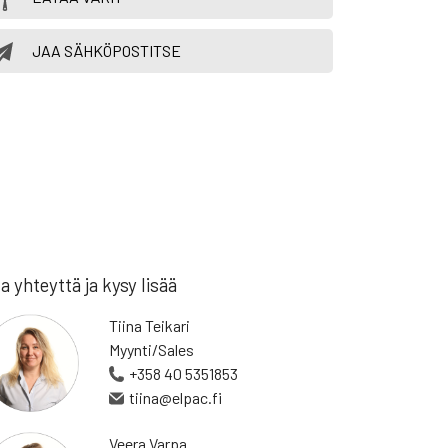
JAA SÄHKÖPOSTITSE
a yhteyttä ja kysy lisää
Tiina Teikari
Myynti/Sales
+358 40 5351853
tiina@elpac.fi
Veera Varpa