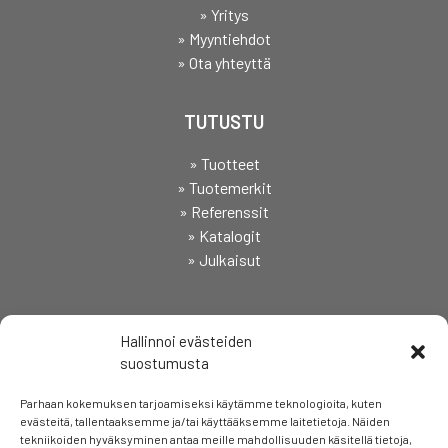
» Yritys
» Myyntiehdot
» Ota yhteyttä
TUTUSTU
» Tuotteet
» Tuotemerkit
» Referenssit
» Katalogit
» Julkaisut
SEURAA
Hallinnoi evästeiden
suostumusta
Parhaan kokemuksen tarjoamiseksi käytämme teknologioita, kuten
evästeitä, tallentaaksemme ja/tai käyttääksemme laitetietoja. Näiden
tekniikoiden hyväksyminen antaa meille mahdollisuuden käsitellä tietoja,