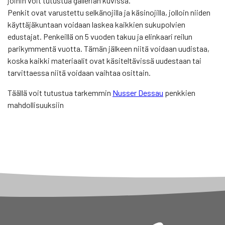
joihin voit tutustua gallerian kuvissa.
Penkit ovat varustettu selkänojilla ja käsinojilla, jolloin niiden
käyttäjäkuntaan voidaan laskea kaikkien sukupolvien
edustajat. Penkeillä on 5 vuoden takuu ja elinkaari reilun
parikymmentä vuotta. Tämän jälkeen niitä voidaan uudistaa,
koska kaikki materiaalit ovat käsiteltävissä uudestaan tai
tarvittaessa niitä voidaan vaihtaa osittain.
Täällä voit tutustua tarkemmin
Nusser Dessau
penkkien
mahdollisuuksiin