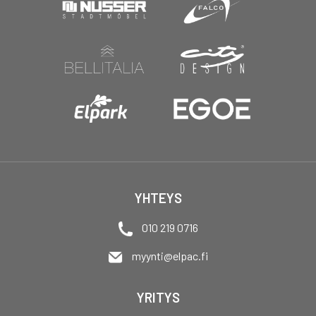
YHTEYS
010 219 0716
myynti@elpac.fi
YRITYS