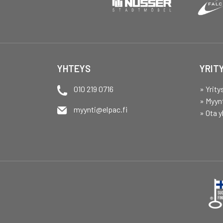
YHTEYS
YRIT
010 219 0716
» Yrity
» Myyn
myynti@elpac.fi
» Ota y