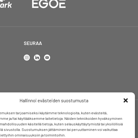
SEURAA
Hallinnoi evästeiden suostumusta
emuksen tarjoamiseksi käytämme teknologioita, kuten evästeitä,
mme ja/tai käyttääksemme laitetietoja. Näiden tekniikoiden hyväksyminen
mahdollisuuden käsitellä tietoja, kuten selauskäyttäytymistä tai yksilöllisiä
llä sivustolla. Suostumuksen jättäminen tai peruuttaminen voi vaikuttaa
 tiettyihin ominaisuuksiin ja toimintoihin.