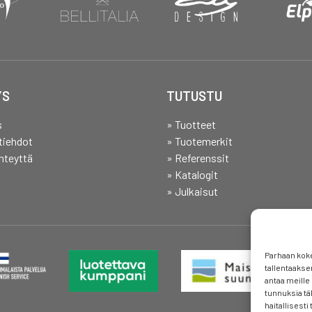
YS
TUTUSTU
s
» Tuotteet
tiehdot
» Tuotemerkit
hteyttä
» Referenssit
» Katalogit
» Julkaisut
Parhaan kok
tallentaakse
antaa meille 
tunnuksia tä
haitallisesti