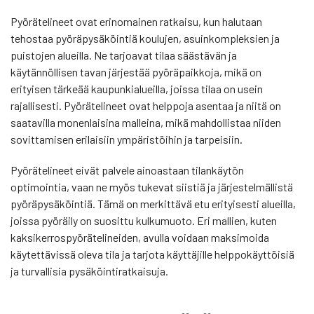
Pyörätelineet ovat erinomainen ratkaisu, kun halutaan
tehostaa pyöräpysäköintiä koulujen, asuinkompleksien ja
puistojen alueilla. Ne tarjoavat tilaa säästävän ja
käytännöllisen tavan järjestää pyöräpaikkoja, mikä on
erityisen tärkeää kaupunkialueilla, joissa tilaa on usein
rajallisesti. Pyörätelineet ovat helppoja asentaa ja niitä on
saatavilla monenlaisina malleina, mikä mahdollistaa niiden
sovittamisen erilaisiin ympäristöihin ja tarpeisiin.
Pyörätelineet eivät palvele ainoastaan tilankäytön
optimointia, vaan ne myös tukevat siistiä ja järjestelmällistä
pyöräpysäköintiä. Tämä on merkittävä etu erityisesti alueilla,
joissa pyöräily on suosittu kulkumuoto. Eri mallien, kuten
kaksikerrospyörätelineiden, avulla voidaan maksimoida
käytettävissä oleva tila ja tarjota käyttäjille helppokäyttöisiä
ja turvallisia pysäköintiratkaisuja.