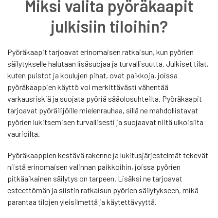
Miksi valita pyöräkaapit
julkisiin tiloihin?
Pyöräkaapit tarjoavat erinomaisen ratkaisun, kun pyörien
säilytykselle halutaan lisäsuojaa ja turvallisuutta. Julkiset tilat,
kuten puistot ja koulujen pihat, ovat paikkoja, joissa
pyöräkaappien käyttö voi merkittävästi vähentää
varkausriskiä ja suojata pyöriä sääolosuhteilta. Pyöräkaapit
tarjoavat pyöräilijöille mielenrauhaa, sillä ne mahdollistavat
pyörien lukitsemisen turvallisesti ja suojaavat niitä ulkoisilta
vaurioilta.
Pyöräkaappien kestävä rakenne ja lukitusjärjestelmät tekevät
niistä erinomaisen valinnan paikkoihin, joissa pyörien
pitkäaikainen säilytys on tarpeen. Lisäksi ne tarjoavat
esteettömän ja siistin ratkaisun pyörien säilytykseen, mikä
parantaa tilojen yleisilmettä ja käytettävyyttä.