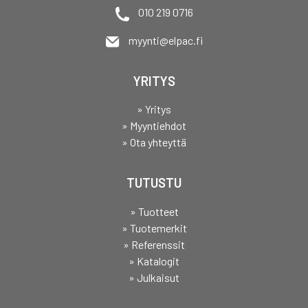
010 219 0716
myynti@elpac.fi
YRITYS
» Yritys
» Myyntiehdot
» Ota yhteyttä
TUTUSTU
» Tuotteet
» Tuotemerkit
» Referenssit
» Katalogit
» Julkaisut