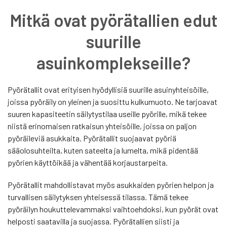
Mitkä ovat pyörätallien edut
suurille
asuinkomplekseille?
Pyörätallit ovat erityisen hyödyllisiä suurille asuinyhteisöille,
joissa pyöräily on yleinen ja suosittu kulkumuoto. Ne tarjoavat
suuren kapasiteetin säilytystilaa useille pyörille, mikä tekee
niistä erinomaisen ratkaisun yhteisöille, joissa on paljon
pyöräileviä asukkaita. Pyörätallit suojaavat pyöriä
sääolosuhteilta, kuten sateelta ja lumelta, mikä pidentää
pyörien käyttöikää ja vähentää korjaustarpeita.
Pyörätallit mahdollistavat myös asukkaiden pyörien helpon ja
turvallisen säilytyksen yhteisessä tilassa. Tämä tekee
pyöräilyn houkuttelevammaksi vaihtoehdoksi, kun pyörät ovat
helposti saatavilla ja suojassa. Pyörätallien siisti ja