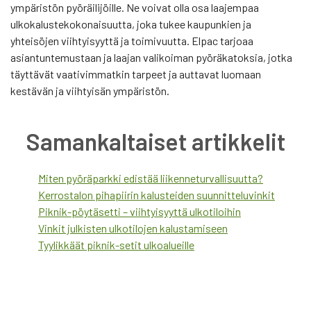
ympäristön pyöräilijöille. Ne voivat olla osa laajempaa
ulkokalustekokonaisuutta, joka tukee kaupunkien ja
yhteisöjen viihtyisyyttä ja toimivuutta. Elpac tarjoaa
asiantuntemustaan ja laajan valikoiman pyöräkatoksia, jotka
täyttävät vaativimmatkin tarpeet ja auttavat luomaan
kestävän ja viihtyisän ympäristön.
Samankaltaiset artikkelit
Miten pyöräparkki edistää liikenneturvallisuutta?
Kerrostalon pihapiirin kalusteiden suunnitteluvinkit
Piknik-pöytäsetti – viihtyisyyttä ulkotiloihin
Vinkit julkisten ulkotilojen kalustamiseen
Tyylikkäät piknik-setit ulkoalueille