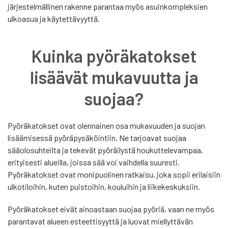
järjestelmällinen rakenne parantaa myös asuinkompleksien
ulkoasua ja käytettävyyttä.
Kuinka pyöräkatokset
lisäävät mukavuutta ja
suojaa?
Pyöräkatokset ovat olennainen osa mukavuuden ja suojan
lisäämisessä pyöräpysäköintiin. Ne tarjoavat suojaa
sääolosuhteilta ja tekevät pyöräilystä houkuttelevampaa,
erityisesti alueilla, joissa sää voi vaihdella suuresti.
Pyöräkatokset ovat monipuolinen ratkaisu, joka sopii erilaisiin
ulkotiloihin, kuten puistoihin, kouluihin ja liikekeskuksiin.
Pyöräkatokset eivät ainoastaan suojaa pyöriä, vaan ne myös
parantavat alueen esteettisyyttä ja luovat miellyttävän