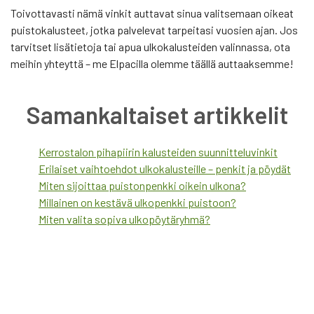
Toivottavasti nämä vinkit auttavat sinua valitsemaan oikeat
puistokalusteet, jotka palvelevat tarpeitasi vuosien ajan. Jos
tarvitset lisätietoja tai apua ulkokalusteiden valinnassa, ota
meihin yhteyttä – me Elpacilla olemme täällä auttaaksemme!
Samankaltaiset artikkelit
Kerrostalon pihapiirin kalusteiden suunnitteluvinkit
Erilaiset vaihtoehdot ulkokalusteille – penkit ja pöydät
Miten sijoittaa puistonpenkki oikein ulkona?
Millainen on kestävä ulkopenkki puistoon?
Miten valita sopiva ulkopöytäryhmä?