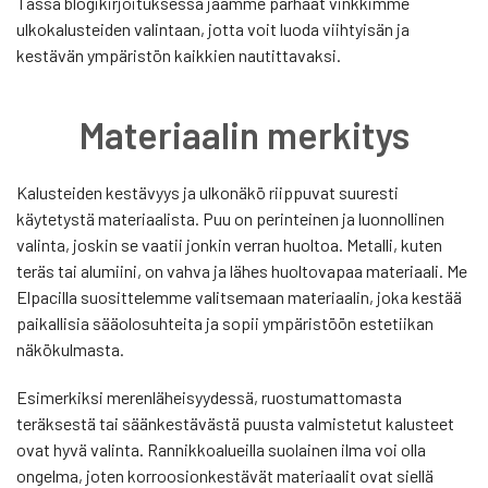
Tässä blogikirjoituksessa jaamme parhaat vinkkimme
ulkokalusteiden valintaan, jotta voit luoda viihtyisän ja
kestävän ympäristön kaikkien nautittavaksi.
Materiaalin merkitys
Kalusteiden kestävyys ja ulkonäkö riippuvat suuresti
käytetystä materiaalista. Puu on perinteinen ja luonnollinen
valinta, joskin se vaatii jonkin verran huoltoa. Metalli, kuten
teräs tai alumiini, on vahva ja lähes huoltovapaa materiaali. Me
Elpacilla suosittelemme valitsemaan materiaalin, joka kestää
paikallisia sääolosuhteita ja sopii ympäristöön estetiikan
näkökulmasta.
Esimerkiksi merenläheisyydessä, ruostumattomasta
teräksestä tai säänkestävästä puusta valmistetut kalusteet
ovat hyvä valinta. Rannikkoalueilla suolainen ilma voi olla
ongelma, joten korroosionkestävät materiaalit ovat siellä