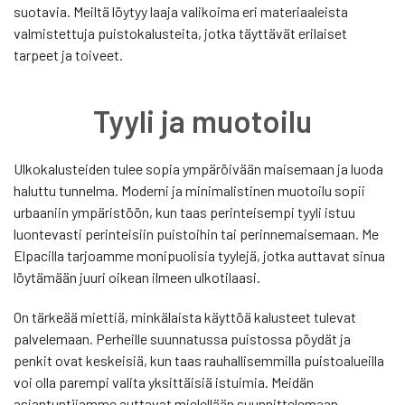
suotavia. Meiltä löytyy laaja valikoima eri materiaaleista
valmistettuja puistokalusteita, jotka täyttävät erilaiset
tarpeet ja toiveet.
Tyyli ja muotoilu
Ulkokalusteiden tulee sopia ympäröivään maisemaan ja luoda
haluttu tunnelma. Moderni ja minimalistinen muotoilu sopii
urbaaniin ympäristöön, kun taas perinteisempi tyyli istuu
luontevasti perinteisiin puistoihin tai perinnemaisemaan. Me
Elpacilla tarjoamme monipuolisia tyylejä, jotka auttavat sinua
löytämään juuri oikean ilmeen ulkotilaasi.
On tärkeää miettiä, minkälaista käyttöä kalusteet tulevat
palvelemaan. Perheille suunnatussa puistossa pöydät ja
penkit ovat keskeisiä, kun taas rauhallisemmilla puistoalueilla
voi olla parempi valita yksittäisiä istuimia. Meidän
asiantuntijamme auttavat mielellään suunnittelemaan