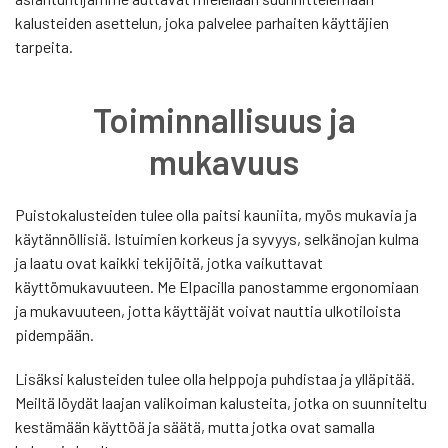
kalusteiden asettelun, joka palvelee parhaiten käyttäjien
tarpeita.
Toiminnallisuus ja
mukavuus
Puistokalusteiden tulee olla paitsi kauniita, myös mukavia ja
käytännöllisiä. Istuimien korkeus ja syvyys, selkänojan kulma
ja laatu ovat kaikki tekijöitä, jotka vaikuttavat
käyttömukavuuteen. Me Elpacilla panostamme ergonomiaan
ja mukavuuteen, jotta käyttäjät voivat nauttia ulkotiloista
pidempään.
Lisäksi kalusteiden tulee olla helppoja puhdistaa ja ylläpitää.
Meiltä löydät laajan valikoiman kalusteita, jotka on suunniteltu
kestämään käyttöä ja säätä, mutta jotka ovat samalla