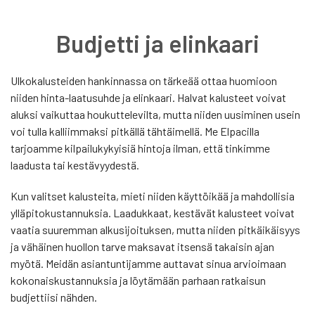
Budjetti ja elinkaari
Ulkokalusteiden hankinnassa on tärkeää ottaa huomioon
niiden hinta-laatusuhde ja elinkaari. Halvat kalusteet voivat
aluksi vaikuttaa houkuttelevilta, mutta niiden uusiminen usein
voi tulla kalliimmaksi pitkällä tähtäimellä. Me Elpacilla
tarjoamme kilpailukykyisiä hintoja ilman, että tinkimme
laadusta tai kestävyydestä.
Kun valitset kalusteita, mieti niiden käyttöikää ja mahdollisia
ylläpitokustannuksia. Laadukkaat, kestävät kalusteet voivat
vaatia suuremman alkusijoituksen, mutta niiden pitkäikäisyys
ja vähäinen huollon tarve maksavat itsensä takaisin ajan
myötä. Meidän asiantuntijamme auttavat sinua arvioimaan
kokonaiskustannuksia ja löytämään parhaan ratkaisun
budjettiisi nähden.