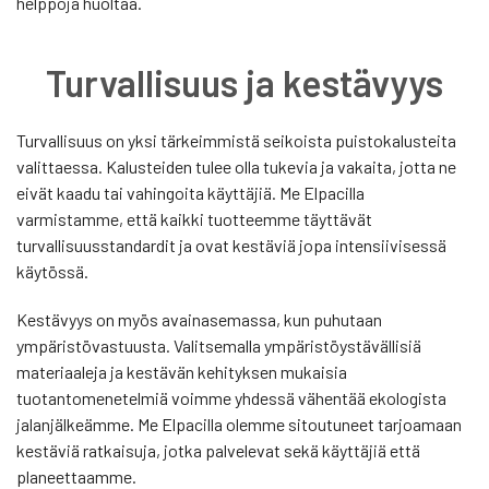
helppoja huoltaa.
Turvallisuus ja kestävyys
Turvallisuus on yksi tärkeimmistä seikoista puistokalusteita
valittaessa. Kalusteiden tulee olla tukevia ja vakaita, jotta ne
eivät kaadu tai vahingoita käyttäjiä. Me Elpacilla
varmistamme, että kaikki tuotteemme täyttävät
turvallisuusstandardit ja ovat kestäviä jopa intensiivisessä
käytössä.
Kestävyys on myös avainasemassa, kun puhutaan
ympäristövastuusta. Valitsemalla ympäristöystävällisiä
materiaaleja ja kestävän kehityksen mukaisia
tuotantomenetelmiä voimme yhdessä vähentää ekologista
jalanjälkeämme. Me Elpacilla olemme sitoutuneet tarjoamaan
kestäviä ratkaisuja, jotka palvelevat sekä käyttäjiä että
planeettaamme.