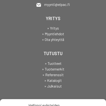
myynti@elpac.fi
YRITYS
» Yritys
» Myyntiehdot
» Ota yhteyttä
TUTUSTU
» Tuotteet
» Tuotemerkit
» Referenssit
» Katalogit
» Julkaisut
SEURAA
Hallinnoi evästeiden