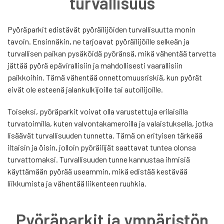
turvallisuus
Pyöräparkit edistävät pyöräilijöiden turvallisuutta monin
tavoin. Ensinnäkin, ne tarjoavat pyöräilijöille selkeän ja
turvallisen paikan pysäköidä pyöränsä, mikä vähentää tarvetta
jättää pyörä epävirallisiin ja mahdollisesti vaarallisiin
paikkoihin. Tämä vähentää onnettomuusriskiä, kun pyörät
eivät ole esteenä jalankulkijoille tai autoilijoille.
Toiseksi, pyöräparkit voivat olla varustettuja erilaisilla
turvatoimilla, kuten valvontakameroilla ja valaistuksella, jotka
lisäävät turvallisuuden tunnetta. Tämä on erityisen tärkeää
iltaisin ja öisin, jolloin pyöräilijät saattavat tuntea olonsa
turvattomaksi. Turvallisuuden tunne kannustaa ihmisiä
käyttämään pyörää useammin, mikä edistää kestävää
liikkumista ja vähentää liikenteen ruuhkia.
Pyöräparkit ja ympäristön