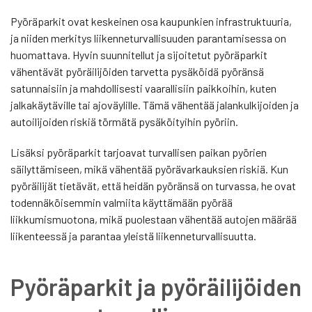
Pyöräparkit ovat keskeinen osa kaupunkien infrastruktuuria,
ja niiden merkitys liikenneturvallisuuden parantamisessa on
huomattava. Hyvin suunnitellut ja sijoitetut pyöräparkit
vähentävät pyöräilijöiden tarvetta pysäköidä pyöränsä
satunnaisiin ja mahdollisesti vaarallisiin paikkoihin, kuten
jalkakäytäville tai ajoväylille. Tämä vähentää jalankulkijoiden ja
autoilijoiden riskiä törmätä pysäköityihin pyöriin.
Lisäksi pyöräparkit tarjoavat turvallisen paikan pyörien
säilyttämiseen, mikä vähentää pyörävarkauksien riskiä. Kun
pyöräilijät tietävät, että heidän pyöränsä on turvassa, he ovat
todennäköisemmin valmiita käyttämään pyörää
liikkumismuotona, mikä puolestaan vähentää autojen määrää
liikenteessä ja parantaa yleistä liikenneturvallisuutta.
Pyöräparkit ja pyöräilijöiden