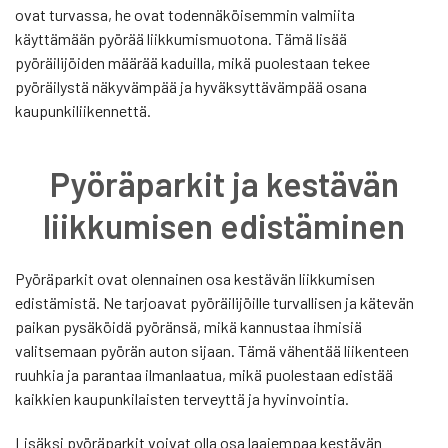
ovat turvassa, he ovat todennäköisemmin valmiita
käyttämään pyörää liikkumismuotona. Tämä lisää
pyöräilijöiden määrää kaduilla, mikä puolestaan tekee
pyöräilystä näkyvämpää ja hyväksyttävämpää osana
kaupunkiliikennettä.
Pyöräparkit ja kestävän
liikkumisen edistäminen
Pyöräparkit ovat olennainen osa kestävän liikkumisen
edistämistä. Ne tarjoavat pyöräilijöille turvallisen ja kätevän
paikan pysäköidä pyöränsä, mikä kannustaa ihmisiä
valitsemaan pyörän auton sijaan. Tämä vähentää liikenteen
ruuhkia ja parantaa ilmanlaatua, mikä puolestaan edistää
kaikkien kaupunkilaisten terveyttä ja hyvinvointia.
Lisäksi pyöräparkit voivat olla osa laajempaa kestävän