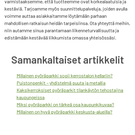
varmistaaksemme, että tuotteemme ovat korkealaatuisia ja
kestäviä. Tarjoamme myös suunnittelupalveluja, joiden avulla
voimme auttaa asiakkaitamme löytämään parhaan
mahdollisen ratkaisun heidän tarpeisiinsa. Ota yhteyttä meihin,
niin autamme sinua parantamaan liikenneturvallisuutta ja
edistämään kestävää liikkumista omassa yhteisössäsi.
Samankaltaiset artikkelit
Millainen pyöräparkki sopii kerrostalon kellariin?
Puistonpenkit – yhdistelmä puuta ja metallia
Kaksikerroksiset pyöräparkit tilankäytön tehostajina
kaupungeissa
Miksi pyöräparkki on tärkeä osa kaupunkikuvaa?
Millainen on hyvä pyöräparkki keskusta-alueilla?