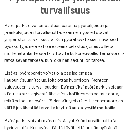
turvallisuus
Pyöräparkit eivät ainoastaan paranna pyöräilijöiden ja
jalankulkijoiden turvallisuutta, vaan ne myös edistävät
ympäristön turvallisuutta. Kun pyörät ovat asianmukaisesti
pysäköityjä, ne eivät ole esteenä pelastusajoneuvoille tai
muille hätätilanteissa tarvittaville kulkuneuvoille. Tämä voi olla
ratkaisevan tärkeää, kun jokainen sekunti on tärkeä.
Lisäksi pyöräparkit voivat olla osa laajempaa
kaupunkisuunnittelua, joka ottaa huomioon liikenteen
sujuvuuden ja turvallisuuden. Esimerkiksi pyöräparkit voidaan
sijoittaa strategisesti lähelle joukkoliikenteen solmukohtia,
mikä helpottaa pyöräilijöiden siirtymistä eri liikennemuotojen
välillä ja vähentää tarvetta käyttää autoa lyhyillä matkoilla.
Pyöräparkit voivat myös edistää yhteisön turvallisuutta ja
hyvinvointia. Kun pyöräilijät tietävät, että heidän pyöränsä