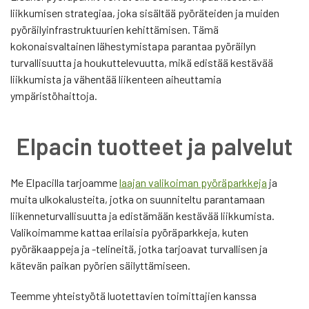
liikkumisen strategiaa, joka sisältää pyöräteiden ja muiden
pyöräilyinfrastruktuurien kehittämisen. Tämä
kokonaisvaltainen lähestymistapa parantaa pyöräilyn
turvallisuutta ja houkuttelevuutta, mikä edistää kestävää
liikkumista ja vähentää liikenteen aiheuttamia
ympäristöhaittoja.
Elpacin tuotteet ja palvelut
Me Elpacilla tarjoamme
laajan valikoiman pyöräparkkeja
ja
muita ulkokalusteita, jotka on suunniteltu parantamaan
liikenneturvallisuutta ja edistämään kestävää liikkumista.
Valikoimamme kattaa erilaisia pyöräparkkeja, kuten
pyöräkaappeja ja -telineitä, jotka tarjoavat turvallisen ja
kätevän paikan pyörien säilyttämiseen.
Teemme yhteistyötä luotettavien toimittajien kanssa