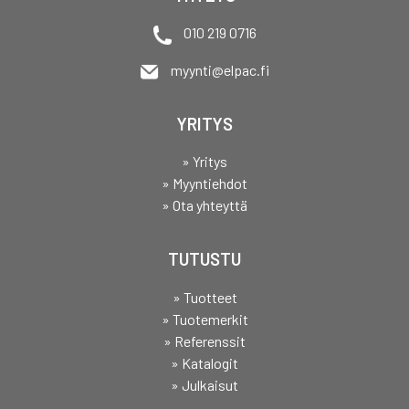
010 219 0716
myynti@elpac.fi
YRITYS
» Yritys
» Myyntiehdot
» Ota yhteyttä
TUTUSTU
» Tuotteet
» Tuotemerkit
» Referenssit
» Katalogit
» Julkaisut