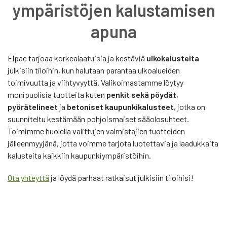
ympäristöjen kalustamisen
apuna
Elpac tarjoaa korkealaatuisia ja kestäviä
ulkokalusteita
julkisiin tiloihin, kun halutaan parantaa ulkoalueiden
toimivuutta ja viihtyvyyttä. Valikoimastamme löytyy
monipuolisia tuotteita kuten
penkit sekä pöydät
,
pyörätelineet
ja
betoniset kaupunkikalusteet
, jotka on
suunniteltu kestämään pohjoismaiset sääolosuhteet.
Toimimme huolella valittujen valmistajien tuotteiden
jälleenmyyjänä, jotta voimme tarjota luotettavia ja laadukkaita
kalusteita kaikkiin kaupunkiympäristöihin.
Ota yhteyttä
ja löydä parhaat ratkaisut julkisiin tiloihisi!