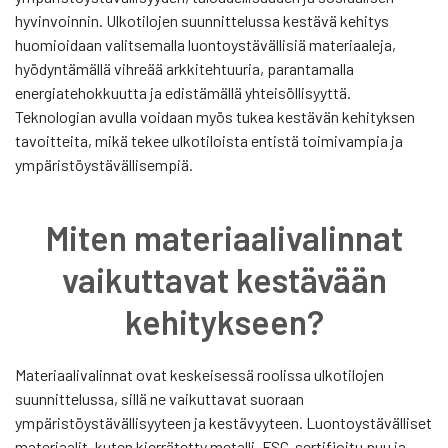
hyvinvoinnin. Ulkotilojen suunnittelussa kestävä kehitys
huomioidaan valitsemalla luontoystävällisiä materiaaleja,
hyödyntämällä vihreää arkkitehtuuria, parantamalla
energiatehokkuutta ja edistämällä yhteisöllisyyttä.
Teknologian avulla voidaan myös tukea kestävän kehityksen
tavoitteita, mikä tekee ulkotiloista entistä toimivampia ja
ympäristöystävällisempiä.
Miten materiaalivalinnat
vaikuttavat kestävään
kehitykseen?
Materiaalivalinnat ovat keskeisessä roolissa ulkotilojen
suunnittelussa, sillä ne vaikuttavat suoraan
ympäristöystävällisyyteen ja kestävyyteen. Luontoystävälliset
materiaalit, kuten kierrätetty metalli, FSC-sertifioitu puu ja