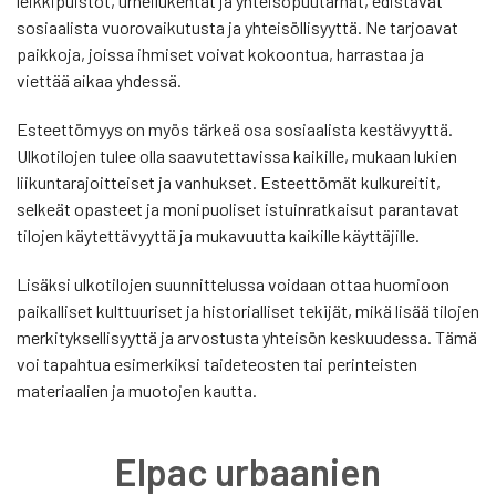
leikkipuistot, urheilukentät ja yhteisöpuutarhat, edistävät
sosiaalista vuorovaikutusta ja yhteisöllisyyttä. Ne tarjoavat
paikkoja, joissa ihmiset voivat kokoontua, harrastaa ja
viettää aikaa yhdessä.
Esteettömyys on myös tärkeä osa sosiaalista kestävyyttä.
Ulkotilojen tulee olla saavutettavissa kaikille, mukaan lukien
liikuntarajoitteiset ja vanhukset. Esteettömät kulkureitit,
selkeät opasteet ja monipuoliset istuinratkaisut parantavat
tilojen käytettävyyttä ja mukavuutta kaikille käyttäjille.
Lisäksi ulkotilojen suunnittelussa voidaan ottaa huomioon
paikalliset kulttuuriset ja historialliset tekijät, mikä lisää tilojen
merkityksellisyyttä ja arvostusta yhteisön keskuudessa. Tämä
voi tapahtua esimerkiksi taideteosten tai perinteisten
materiaalien ja muotojen kautta.
Elpac urbaanien