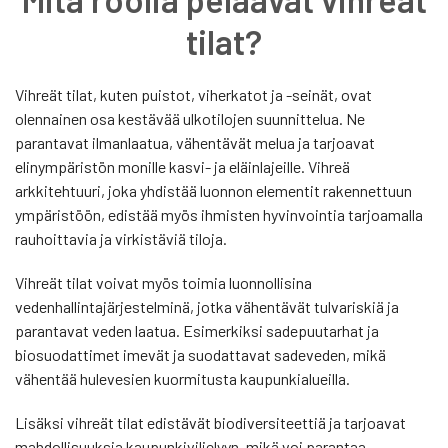
tilat?
Vihreät tilat, kuten puistot, viherkatot ja -seinät, ovat
olennainen osa kestävää ulkotilojen suunnittelua. Ne
parantavat ilmanlaatua, vähentävät melua ja tarjoavat
elinympäristön monille kasvi- ja eläinlajeille. Vihreä
arkkitehtuuri, joka yhdistää luonnon elementit rakennettuun
ympäristöön, edistää myös ihmisten hyvinvointia tarjoamalla
rauhoittavia ja virkistäviä tiloja.
Vihreät tilat voivat myös toimia luonnollisina
vedenhallintajärjestelminä, jotka vähentävät tulvariskiä ja
parantavat veden laatua. Esimerkiksi sadepuutarhat ja
biosuodattimet imevät ja suodattavat sadeveden, mikä
vähentää hulevesien kuormitusta kaupunkialueilla.
Lisäksi vihreät tilat edistävät biodiversiteettiä ja tarjoavat
mahdollisuuksia kaupunkiviljelyyn, mikä voi parantaa