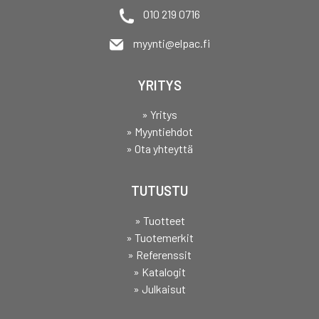
010 219 0716
myynti@elpac.fi
YRITYS
» Yritys
» Myyntiehdot
» Ota yhteyttä
TUTUSTU
» Tuotteet
» Tuotemerkit
» Referenssit
» Katalogit
» Julkaisut