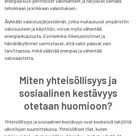
energiaa kuin perinteiset valonlähteet ja tarjoavat samalla
tehokkaan ja kirkkaan valaistuksen.
Älykkäät valaistusjärjestelmät, jotka mukautuvat ympäristön
valoisuuteen ja käyttöön, voivat myös vähentää
energiankulutusta. Esimerkiksi liiketunnistimet ja
hämäräkytkimet varmistavat, että valot palavat vain
tarvittaessa, mikä säästää energiaa ja vähentää
valosaastetta.
Miten yhteisöllisyys ja
sosiaalinen kestävyys
otetaan huomioon?
Yhteisöllisyys ja sosiaalinen kestävyys ovat keskeisiä tekijöitä
ulkotilojen suunnittelussa. Yhteisölliset tilat, kuten