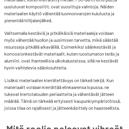
uusiutuvat komposiitit, ovat suosittuja valintoja. Näiden
materiaalien käyttö vähentää luonnonvarojen kulutusta ja
pienentää hiilijalanjälkeä.
Valitsemalla kestäviä ja pitkäikäisiä materiaaleja voidaan
myös vähentää huollon ja uusimisen tarvetta, mikä säästää
resursseja pitkällä aikavälillä. Esimerkiksi säänkestävät ja
korroosionkestävät materiaalit, kuten ruostumaton teräs ja
alumiini, ovat ihanteellisia ulkokalusteissa, sillä ne kestävät
hyvin vaihtelevia sääolosuhteita.
Lisäksi materiaalien kierrätettävyys on tärkeä tekijä. Kun
materiaalit voidaan kierrättää elinkaarensa lopussa, ne
tukevat kiertotalouden periaatteita ja vähentävät jätteen
määrää. Tämä on tärkeää erityisesti kaupunkiympäristöissä,
joissa tilaa on rajallisesti ja jätteenkäsittely on haasteellista.
Mitä roolia pelaavat vihreät