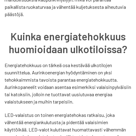
paikallista ruokaturvaa ja vähentää kuljetuksesta aiheutuvia
päästöjä.
Kuinka energiatehokkuus
huomioidaan ulkotiloissa?
Energiatehokkuus on tärkeä osa kestävää ulkotilojen
suunnittelua. Aurinkoenergian hyödyntäminen on yksi
tehokkaimmista tavoista parantaa energiatehokkuutta.
Aurinkopaneelit voidaan asentaa esimerkiksi valaisinpylväisiin
tai katoksiin, jolloin ne tuottavat uusiutuvaa energiaa
valaistukseen ja muihin tarpeisiin.
LED-valaistus on toinen energiatehokas ratkaisu, joka
vähentää energiankulutusta ja pidentää valaisimien
käyttöikää. LED-valot kuluttavat huomattavasti vähemmän