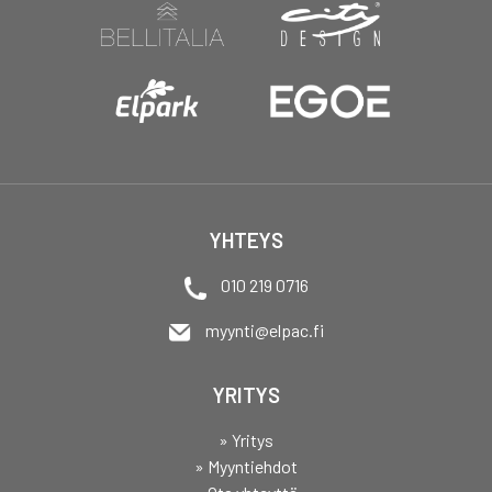
YHTEYS
010 219 0716
myynti@elpac.fi
YRITYS
» Yritys
» Myyntiehdot