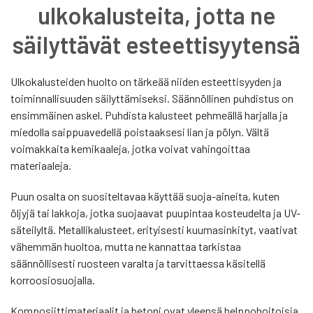
ulkokalusteita, jotta ne
säilyttävät esteettisyytensä
Ulkokalusteiden huolto on tärkeää niiden esteettisyyden ja
toiminnallisuuden säilyttämiseksi. Säännöllinen puhdistus on
ensimmäinen askel. Puhdista kalusteet pehmeällä harjalla ja
miedolla saippuavedellä poistaaksesi lian ja pölyn. Vältä
voimakkaita kemikaaleja, jotka voivat vahingoittaa
materiaaleja.
Puun osalta on suositeltavaa käyttää suoja-aineita, kuten
öljyjä tai lakkoja, jotka suojaavat puupintaa kosteudelta ja UV-
säteilyltä. Metallikalusteet, erityisesti kuumasinkityt, vaativat
vähemmän huoltoa, mutta ne kannattaa tarkistaa
säännöllisesti ruosteen varalta ja tarvittaessa käsitellä
korroosiosuojalla.
Komposiittimateriaalit ja betoni ovat yleensä helppohoitoisia,