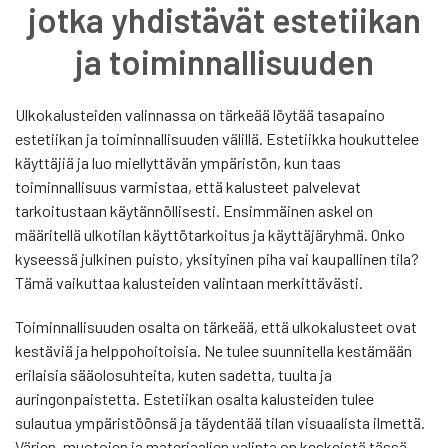
jotka yhdistävät estetiikan
ja toiminnallisuuden
Ulkokalusteiden valinnassa on tärkeää löytää tasapaino
estetiikan ja toiminnallisuuden välillä. Estetiikka houkuttelee
käyttäjiä ja luo miellyttävän ympäristön, kun taas
toiminnallisuus varmistaa, että kalusteet palvelevat
tarkoitustaan käytännöllisesti. Ensimmäinen askel on
määritellä ulkotilan käyttötarkoitus ja käyttäjäryhmä. Onko
kyseessä julkinen puisto, yksityinen piha vai kaupallinen tila?
Tämä vaikuttaa kalusteiden valintaan merkittävästi.
Toiminnallisuuden osalta on tärkeää, että ulkokalusteet ovat
kestäviä ja helppohoitoisia. Ne tulee suunnitella kestämään
erilaisia sääolosuhteita, kuten sadetta, tuulta ja
auringonpaistetta. Estetiikan osalta kalusteiden tulee
sulautua ympäristöönsä ja täydentää tilan visuaalista ilmettä.
Värien, muotojen ja materiaalien valinta on keskeistä tässä