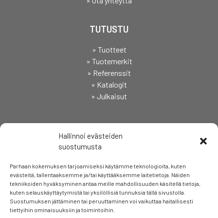
» Ota yhteyttä
TUTUSTU
» Tuotteet
» Tuotemerkit
» Referenssit
» Katalogit
» Julkaisut
SEURAA
Hallinnoi evästeiden
suostumusta
Parhaan kokemuksen tarjoamiseksi käytämme teknologioita, kuten
evästeitä, tallentaaksemme ja/tai käyttääksemme laitetietoja. Näiden
tekniikoiden hyväksyminen antaa meille mahdollisuuden käsitellä tietoja,
kuten selauskäyttäytymistä tai yksilöllisiä tunnuksia tällä sivustolla.
Suostumuksen jättäminen tai peruuttaminen voi vaikuttaa haitallisesti
tiettyihin ominaisuuksiin ja toimintoihin.