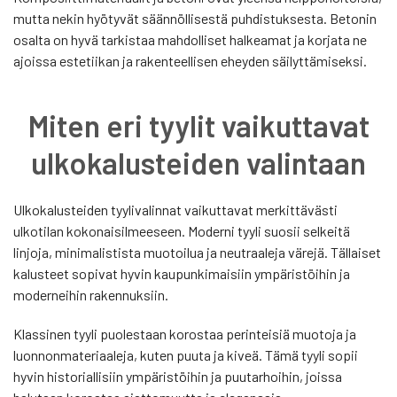
mutta nekin hyötyvät säännöllisestä puhdistuksesta. Betonin
osalta on hyvä tarkistaa mahdolliset halkeamat ja korjata ne
ajoissa estetiikan ja rakenteellisen eheyden säilyttämiseksi.
Miten eri tyylit vaikuttavat
ulkokalusteiden valintaan
Ulkokalusteiden tyylivalinnat vaikuttavat merkittävästi
ulkotilan kokonaisilmeeseen. Moderni tyyli suosii selkeitä
linjoja, minimalistista muotoilua ja neutraaleja värejä. Tällaiset
kalusteet sopivat hyvin kaupunkimaisiin ympäristöihin ja
moderneihin rakennuksiin.
Klassinen tyyli puolestaan korostaa perinteisiä muotoja ja
luonnonmateriaaleja, kuten puuta ja kiveä. Tämä tyyli sopii
hyvin historiallisiin ympäristöihin ja puutarhoihin, joissa