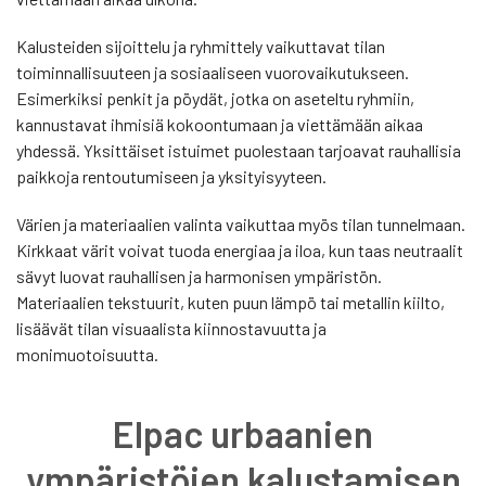
Kalusteiden sijoittelu ja ryhmittely vaikuttavat tilan
toiminnallisuuteen ja sosiaaliseen vuorovaikutukseen.
Esimerkiksi penkit ja pöydät, jotka on aseteltu ryhmiin,
kannustavat ihmisiä kokoontumaan ja viettämään aikaa
yhdessä. Yksittäiset istuimet puolestaan tarjoavat rauhallisia
paikkoja rentoutumiseen ja yksityisyyteen.
Värien ja materiaalien valinta vaikuttaa myös tilan tunnelmaan.
Kirkkaat värit voivat tuoda energiaa ja iloa, kun taas neutraalit
sävyt luovat rauhallisen ja harmonisen ympäristön.
Materiaalien tekstuurit, kuten puun lämpö tai metallin kiilto,
lisäävät tilan visuaalista kiinnostavuutta ja
monimuotoisuutta.
Elpac urbaanien
ympäristöjen kalustamisen