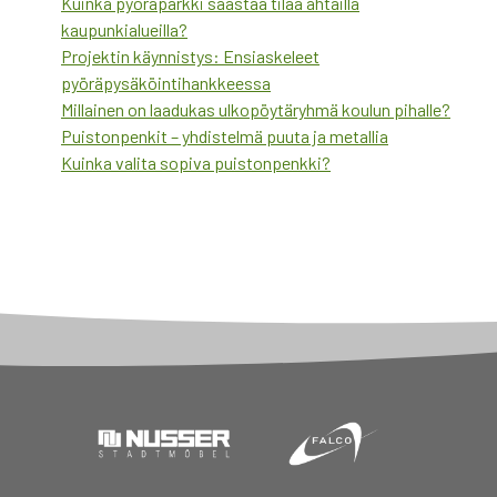
Kuinka pyöräparkki säästää tilaa ahtailla
kaupunkialueilla?
Projektin käynnistys: Ensiaskeleet
pyöräpysäköintihankkeessa
Millainen on laadukas ulkopöytäryhmä koulun pihalle?
Puistonpenkit – yhdistelmä puuta ja metallia
Kuinka valita sopiva puistonpenkki?