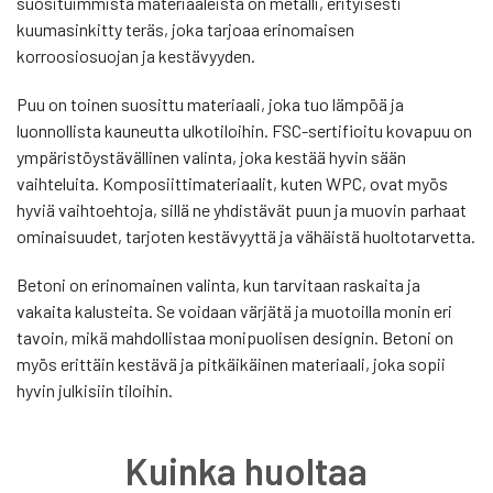
suosituimmista materiaaleista on metalli, erityisesti
kuumasinkitty teräs, joka tarjoaa erinomaisen
korroosiosuojan ja kestävyyden.
Puu on toinen suosittu materiaali, joka tuo lämpöä ja
luonnollista kauneutta ulkotiloihin. FSC-sertifioitu kovapuu on
ympäristöystävällinen valinta, joka kestää hyvin sään
vaihteluita. Komposiittimateriaalit, kuten WPC, ovat myös
hyviä vaihtoehtoja, sillä ne yhdistävät puun ja muovin parhaat
ominaisuudet, tarjoten kestävyyttä ja vähäistä huoltotarvetta.
Betoni on erinomainen valinta, kun tarvitaan raskaita ja
vakaita kalusteita. Se voidaan värjätä ja muotoilla monin eri
tavoin, mikä mahdollistaa monipuolisen designin. Betoni on
myös erittäin kestävä ja pitkäikäinen materiaali, joka sopii
hyvin julkisiin tiloihin.
Kuinka huoltaa