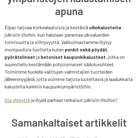
apuna
Elpac tarjoaa korkealaatuisia ja kestäviä
ulkokalusteita
julkisiin tiloihin, kun halutaan parantaa ulkoalueiden
toimivuutta ja viihtyvyyttä. Valikoimastamme löytyy
monipuolisia tuotteita kuten
penkit sekä pöydät
,
pyörätelineet
ja
betoniset kaupunkikalusteet
, jotka on
suunniteltu kestämään pohjoismaiset sääolosuhteet.
Toimimme huolella valittujen valmistajien tuotteiden
jälleenmyyjänä, jotta voimme tarjota luotettavia ja laadukkaita
kalusteita kaikkiin kaupunkiympäristöihin.
Ota yhteyttä
ja löydä parhaat ratkaisut julkisiin tiloihisi!
Samankaltaiset artikkelit