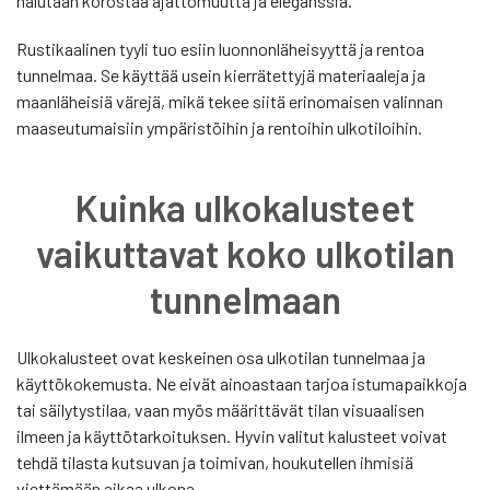
halutaan korostaa ajattomuutta ja eleganssia.
Rustikaalinen tyyli tuo esiin luonnonläheisyyttä ja rentoa
tunnelmaa. Se käyttää usein kierrätettyjä materiaaleja ja
maanläheisiä värejä, mikä tekee siitä erinomaisen valinnan
maaseutumaisiin ympäristöihin ja rentoihin ulkotiloihin.
Kuinka ulkokalusteet
vaikuttavat koko ulkotilan
tunnelmaan
Ulkokalusteet ovat keskeinen osa ulkotilan tunnelmaa ja
käyttökokemusta. Ne eivät ainoastaan tarjoa istumapaikkoja
tai säilytystilaa, vaan myös määrittävät tilan visuaalisen
ilmeen ja käyttötarkoituksen. Hyvin valitut kalusteet voivat
tehdä tilasta kutsuvan ja toimivan, houkutellen ihmisiä
viettämään aikaa ulkona.