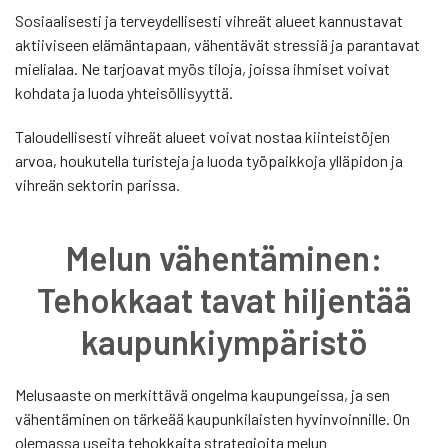
Sosiaalisesti ja terveydellisesti vihreät alueet kannustavat
aktiiviseen elämäntapaan, vähentävät stressiä ja parantavat
mielialaa. Ne tarjoavat myös tiloja, joissa ihmiset voivat
kohdata ja luoda yhteisöllisyyttä.
Taloudellisesti vihreät alueet voivat nostaa kiinteistöjen
arvoa, houkutella turisteja ja luoda työpaikkoja ylläpidon ja
vihreän sektorin parissa.
Melun vähentäminen:
Tehokkaat tavat hiljentää
kaupunkiympäristö
Melusaaste on merkittävä ongelma kaupungeissa, ja sen
vähentäminen on tärkeää kaupunkilaisten hyvinvoinnille. On
olemassa useita tehokkaita strategioita melun