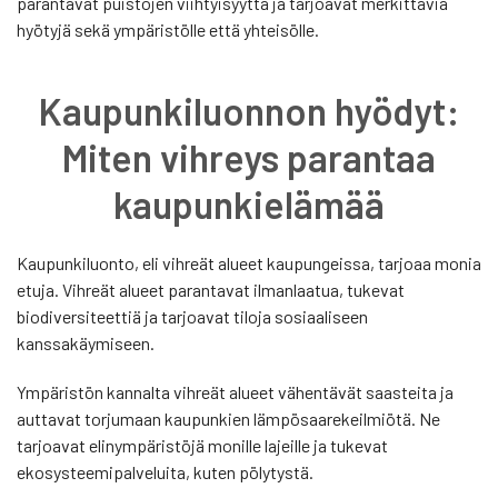
parantavat puistojen viihtyisyyttä ja tarjoavat merkittäviä
hyötyjä sekä ympäristölle että yhteisölle.
Kaupunkiluonnon hyödyt:
Miten vihreys parantaa
kaupunkielämää
Kaupunkiluonto, eli vihreät alueet kaupungeissa, tarjoaa monia
etuja. Vihreät alueet parantavat ilmanlaatua, tukevat
biodiversiteettiä ja tarjoavat tiloja sosiaaliseen
kanssakäymiseen.
Ympäristön kannalta vihreät alueet vähentävät saasteita ja
auttavat torjumaan kaupunkien lämpösaarekeilmiötä. Ne
tarjoavat elinympäristöjä monille lajeille ja tukevat
ekosysteemipalveluita, kuten pölytystä.