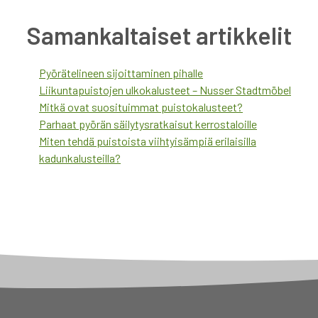
Samankaltaiset artikkelit
Pyörätelineen sijoittaminen pihalle
Liikuntapuistojen ulkokalusteet – Nusser Stadtmöbel
Mitkä ovat suosituimmat puistokalusteet?
Parhaat pyörän säilytysratkaisut kerrostaloille
Miten tehdä puistoista viihtyisämpiä erilaisilla
kadunkalusteilla?