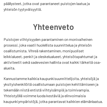
päällysteet, jotka ovat parantaneet puistojen laatua ja
yhteisön tyytyväisyyttä.
Yhteenveto
Puistojen viihtyisyyden parantaminen on monivaiheinen
prosessi, joka vaatii huolellista suunnittelua ja yhteisön
osallistumista. Vihreä rakentaminen, monipuoliset
leikkialueet, penkit ja oleskelualueet, yhteisötapahtumat ja
aktiviteetit sekä sadevesien hallinta ovat kaikki tärkeitä osa-
alueita.
Kannustamme kaikkia kaupunkisuunnittelijoita, yhteisöjä ja
yksityishenkilöitä osallistumaan puistojen kehittämiseen ja
tekemään niistä entistä viihtyisämpiä ja toimivampia.
Yhteistyöllä voimme luoda kestäviä ja elinvoimaisia
kaupunkiympäristöjä, jotka parantavat kaikkien elämänlaatua.