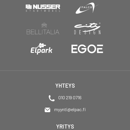
YHTEYS
010 219 0716
myynti@elpac.fi
YRITYS