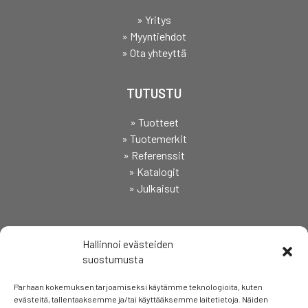
» Yritys
» Myyntiehdot
» Ota yhteyttä
TUTUSTU
» Tuotteet
» Tuotemerkit
» Referenssit
» Katalogit
» Julkaisut
SEURAA
Hallinnoi evästeiden
suostumusta
Parhaan kokemuksen tarjoamiseksi käytämme teknologioita, kuten
evästeitä, tallentaaksemme ja/tai käyttääksemme laitetietoja. Näiden