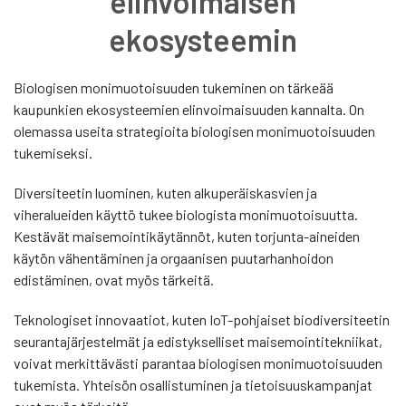
elinvoimaisen
ekosysteemin
Biologisen monimuotoisuuden tukeminen on tärkeää
kaupunkien ekosysteemien elinvoimaisuuden kannalta. On
olemassa useita strategioita biologisen monimuotoisuuden
tukemiseksi.
Diversiteetin luominen, kuten alkuperäiskasvien ja
viheralueiden käyttö tukee biologista monimuotoisuutta.
Kestävät maisemointikäytännöt, kuten torjunta-aineiden
käytön vähentäminen ja orgaanisen puutarhanhoidon
edistäminen, ovat myös tärkeitä.
Teknologiset innovaatiot, kuten IoT-pohjaiset biodiversiteetin
seurantajärjestelmät ja edistykselliset maisemointitekniikat,
voivat merkittävästi parantaa biologisen monimuotoisuuden
tukemista. Yhteisön osallistuminen ja tietoisuuskampanjat