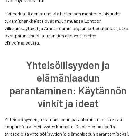
ovat myös tärkeitä.
Esimerkkejä onnistuneista biologisen monimuotoisuuden
tukemishankkeista ovat muun muassa Lontoon
villieläinkäytävät ja Amsterdamin orgaaniset puutarhat, jotka
ovat parantaneet kaupunkien ekosysteemien
elinvoimaisuutta.
Yhteisöllisyyden ja
elämänlaadun
parantaminen: Käytännön
vinkit ja ideat
Yhteisöllisyyden ja elämänlaadun parantaminen on tärkeää
kaupunkien viihtyisyyden kannalta. On olemassa useita
strategioita yhteisöllisyyden ja elämänlaadun parantamiseksi.