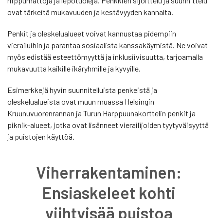
riippumattoja ja lepotuoleja. Penkkien sijoittelu ja suunnittelu
ovat tärkeitä mukavuuden ja kestävyyden kannalta.
Penkit ja oleskelualueet voivat kannustaa pidempiin
vierailuihin ja parantaa sosiaalista kanssakäymistä. Ne voivat
myös edistää esteettömyyttä ja inklusiivisuutta, tarjoamalla
mukavuutta kaikille ikäryhmille ja kyvyille.
Esimerkkejä hyvin suunnitelluista penkeistä ja
oleskelualueista ovat muun muassa Helsingin
Kruunuvuorenrannan ja Turun Harppuunakorttelin penkit ja
piknik-alueet, jotka ovat lisänneet vierailijoiden tyytyväisyyttä
ja puistojen käyttöä.
Viherrakentaminen:
Ensiaskeleet kohti
viihtyisää puistoa