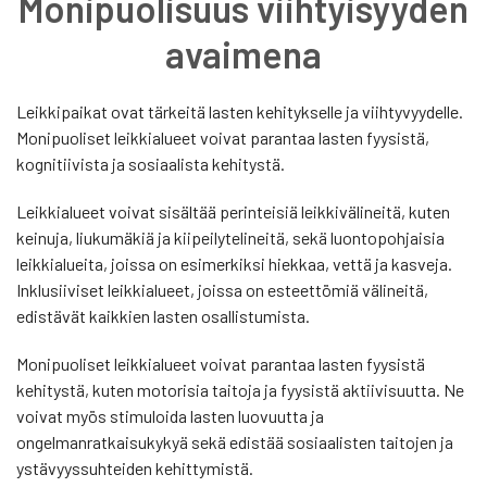
Monipuolisuus viihtyisyyden
avaimena
Leikkipaikat ovat tärkeitä lasten kehitykselle ja viihtyvyydelle.
Monipuoliset leikkialueet voivat parantaa lasten fyysistä,
kognitiivista ja sosiaalista kehitystä.
Leikkialueet voivat sisältää perinteisiä leikkivälineitä, kuten
keinuja, liukumäkiä ja kiipeilytelineitä, sekä luontopohjaisia
leikkialueita, joissa on esimerkiksi hiekkaa, vettä ja kasveja.
Inklusiiviset leikkialueet, joissa on esteettömiä välineitä,
edistävät kaikkien lasten osallistumista.
Monipuoliset leikkialueet voivat parantaa lasten fyysistä
kehitystä, kuten motorisia taitoja ja fyysistä aktiivisuutta. Ne
voivat myös stimuloida lasten luovuutta ja
ongelmanratkaisukykyä sekä edistää sosiaalisten taitojen ja
ystävyyssuhteiden kehittymistä.