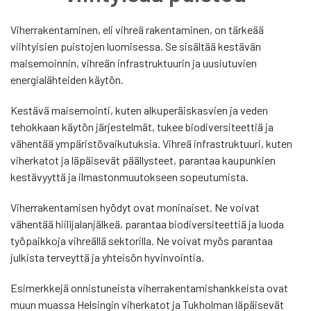
Viherrakentaminen, eli vihreä rakentaminen, on tärkeää
viihtyisien puistojen luomisessa. Se sisältää kestävän
maisemoinnin, vihreän infrastruktuurin ja uusiutuvien
energialähteiden käytön.
Kestävä maisemointi, kuten alkuperäiskasvien ja veden
tehokkaan käytön järjestelmät, tukee biodiversiteettiä ja
vähentää ympäristövaikutuksia. Vihreä infrastruktuuri, kuten
viherkatot ja läpäisevät päällysteet, parantaa kaupunkien
kestävyyttä ja ilmastonmuutokseen sopeutumista.
Viherrakentamisen hyödyt ovat moninaiset. Ne voivat
vähentää hiilijalanjälkeä, parantaa biodiversiteettiä ja luoda
työpaikkoja vihreällä sektorilla. Ne voivat myös parantaa
julkista terveyttä ja yhteisön hyvinvointia.
Esimerkkejä onnistuneista viherrakentamishankkeista ovat
muun muassa Helsingin viherkatot ja Tukholman läpäisevät