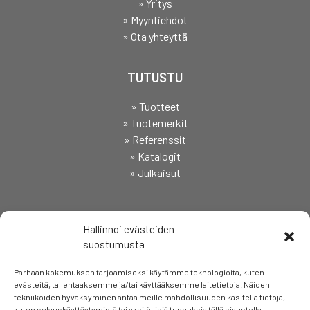
» Yritys
» Myyntiehdot
» Ota yhteyttä
TUTUSTU
» Tuotteet
» Tuotemerkit
» Referenssit
» Katalogit
» Julkaisut
SEURAA
Hallinnoi evästeiden
suostumusta
Parhaan kokemuksen tarjoamiseksi käytämme teknologioita, kuten
evästeitä, tallentaaksemme ja/tai käyttääksemme laitetietoja. Näiden
tekniikoiden hyväksyminen antaa meille mahdollisuuden käsitellä tietoja,
kuten selauskäyttäytymistä tai yksilöllisiä tunnuksia tällä sivustolla.