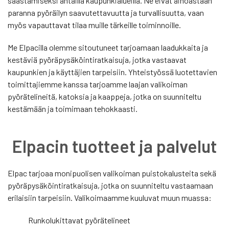
säästämiseksi ahtailla kaupunkialueilla. Ne eivät ainoastaan
paranna pyöräilyn saavutettavuutta ja turvallisuutta, vaan
myös vapauttavat tilaa muille tärkeille toiminnoille.
Me Elpacilla olemme sitoutuneet tarjoamaan laadukkaita ja
kestäviä pyöräpysäköintiratkaisuja, jotka vastaavat
kaupunkien ja käyttäjien tarpeisiin. Yhteistyössä luotettavien
toimittajiemme kanssa tarjoamme laajan valikoiman
pyörätelineitä, katoksia ja kaappeja, jotka on suunniteltu
kestämään ja toimimaan tehokkaasti.
Elpacin tuotteet ja palvelut
Elpac tarjoaa monipuolisen valikoiman puistokalusteita sekä
pyöräpysäköintiratkaisuja, jotka on suunniteltu vastaamaan
erilaisiin tarpeisiin. Valikoimaamme kuuluvat muun muassa:
Runkolukittavat pyörätelineet