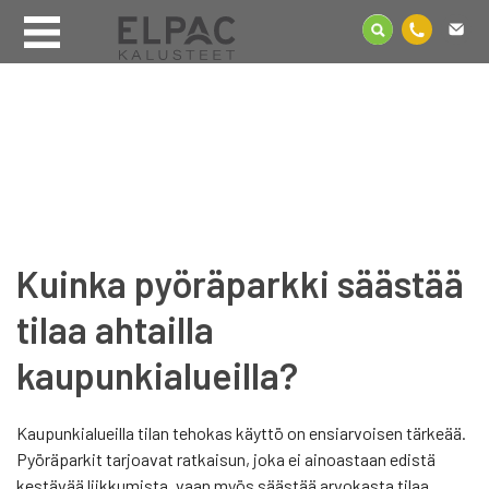
Kuinka pyöräparkki säästää
tilaa ahtailla
kaupunkialueilla?
Kaupunkialueilla tilan tehokas käyttö on ensiarvoisen tärkeää.
Pyöräparkit tarjoavat ratkaisun, joka ei ainoastaan edistä
kestävää liikkumista, vaan myös säästää arvokasta tilaa.