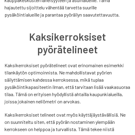
kauppakeskusten läheisyyteen ja asuinalueille. Tämä
hajautettu sijoittelu vähentää tarvetta suurille
pysäköintialueille ja parantaa pyöräilyn saavutettavuutta.
Kaksikerroksiset
pyörätelineet
Kaksikerroksiset pyörätelineet ovat erinomainen esimerkki
tilankäytön optimoinnista. Ne mahdollistavat pyörien
säilyttämisen kahdessa kerroksessa, mikä tuplaa
pysäköintikapasiteetin ilman, että tarvitaan lisää vaakasuoraa
tilaa. Tämä on erityisen hyödyllistä ahtailla kaupunkialueilla,
joissa jokainen neliömetri on arvokas.
Kaksikerroksiset telineet ovat myös käyttäjäystävällisiä. Ne
on suunniteltu siten, että pyörän nostaminen ylempään
kerrokseen on helppoa ja turvallista. Tämä tekee niistä