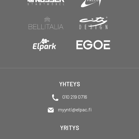
YHTEYS
010 219 0716
myynti@elpac.fi
YRITYS