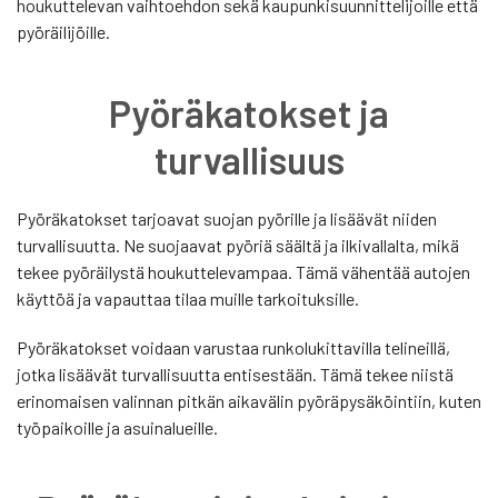
houkuttelevan vaihtoehdon sekä kaupunkisuunnittelijoille että
pyöräilijöille.
Pyöräkatokset ja
turvallisuus
Pyöräkatokset tarjoavat suojan pyörille ja lisäävät niiden
turvallisuutta. Ne suojaavat pyöriä säältä ja ilkivallalta, mikä
tekee pyöräilystä houkuttelevampaa. Tämä vähentää autojen
käyttöä ja vapauttaa tilaa muille tarkoituksille.
Pyöräkatokset voidaan varustaa runkolukittavilla telineillä,
jotka lisäävät turvallisuutta entisestään. Tämä tekee niistä
erinomaisen valinnan pitkän aikavälin pyöräpysäköintiin, kuten
työpaikoille ja asuinalueille.