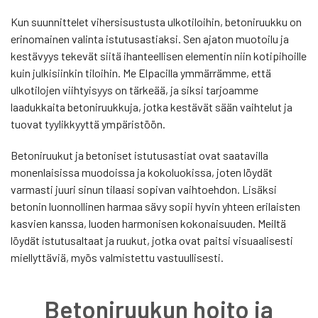
Kun suunnittelet vihersisustusta ulkotiloihin, betoniruukku on
erinomainen valinta istutusastiaksi. Sen ajaton muotoilu ja
kestävyys tekevät siitä ihanteellisen elementin niin kotipihoille
kuin julkisiinkin tiloihin. Me Elpacilla ymmärrämme, että
ulkotilojen viihtyisyys on tärkeää, ja siksi tarjoamme
laadukkaita betoniruukkuja, jotka kestävät sään vaihtelut ja
tuovat tyylikkyyttä ympäristöön.
Betoniruukut ja betoniset istutusastiat ovat saatavilla
monenlaisissa muodoissa ja kokoluokissa, joten löydät
varmasti juuri sinun tilaasi sopivan vaihtoehdon. Lisäksi
betonin luonnollinen harmaa sävy sopii hyvin yhteen erilaisten
kasvien kanssa, luoden harmonisen kokonaisuuden. Meiltä
löydät istutusaltaat ja ruukut, jotka ovat paitsi visuaalisesti
miellyttäviä, myös valmistettu vastuullisesti.
Betoniruukun hoito ja