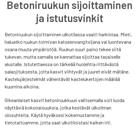
Betoniruukun sijoittaminen
ja istutusvinkit
Betoniruukun sijoittaminen ulkotilassa vaatii harkintaa. Mieti,
haluatko ruukun toimivan katseenvangitsijana vai luontevana
osana muuta ympäristöä. Ruukun suuri paino tekee siitä
tukevan, mutta samalla se kannattaa sijoittaa tasaiselle
alustalle. Istutettaessa on tärkeää huolehtia riittävästä
salaojituksesta, jotta kasvit viihtyvät ja juuret eivät mätäne.
Kastelujärjestelmät vähentävät kastelukertojen määrää
kuumina aikoina.
Oikeanlaiset kasvit betoniruukkuun valitsemalla voit luoda
näyttäviä kokonaisuuksia, jotka kestävät ulkoilman
olosuhteita. Käytä hyväksesi kokemustamme ja
tietotaitoamme, jotta saat ulkotiloistasi kaiken irti.