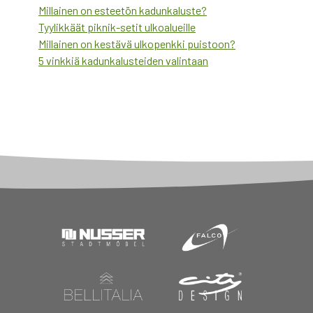
Millainen on esteetön kadunkaluste?
Tyylikkäät piknik-setit ulkoalueille
Millainen on kestävä ulkopenkki puistoon?
5 vinkkiä kadunkalusteiden valintaan