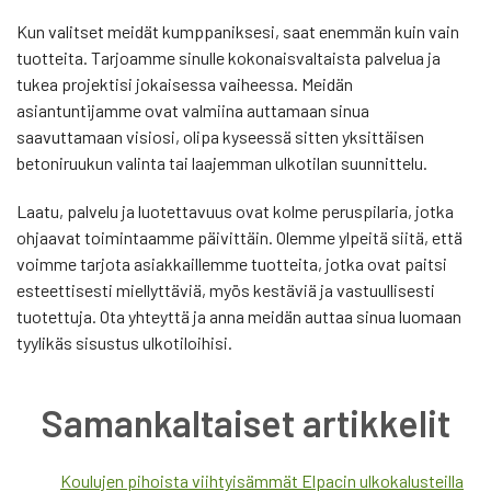
Kun valitset meidät kumppaniksesi, saat enemmän kuin vain
tuotteita. Tarjoamme sinulle kokonaisvaltaista palvelua ja
tukea projektisi jokaisessa vaiheessa. Meidän
asiantuntijamme ovat valmiina auttamaan sinua
saavuttamaan visiosi, olipa kyseessä sitten yksittäisen
betoniruukun valinta tai laajemman ulkotilan suunnittelu.
Laatu, palvelu ja luotettavuus ovat kolme peruspilaria, jotka
ohjaavat toimintaamme päivittäin. Olemme ylpeitä siitä, että
voimme tarjota asiakkaillemme tuotteita, jotka ovat paitsi
esteettisesti miellyttäviä, myös kestäviä ja vastuullisesti
tuotettuja. Ota yhteyttä ja anna meidän auttaa sinua luomaan
tyylikäs sisustus ulkotiloihisi.
Samankaltaiset artikkelit
Koulujen pihoista viihtyisämmät Elpacin ulkokalusteilla