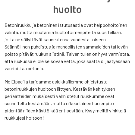
huolto
Betoniruukku ja betoninen istutusastia ovat helppohoitoinen
valinta, mutta muutamia huoltotoimenpiteitä suositellaan,
jotta ne säilyttävät kauneutensa vuodesta toiseen.
Säännöllinen puhdistus ja mahdollisten sammaleiden tai levän
poisto pitävät ruukun siistinä. Talven tullen on hyvä varmistaa,
että ruukussa ei ole seisovaa vettä, joka saattaisi jäätyessään
vaurioittaa betonia.
Me Elpacilla tarjoamme asiakkaillemme ohjeistusta
betoniruukkujen huoltoon liittyen. Kestävän kehityksen
periaatteiden mukaisesti valmistetut ruukkumme ovat
suunniteltu kestämään, mutta oikeanlainen huolenpito
pidentää niiden käyttöikää entisestään. Kysy meiltä vinkkejä
ruukkujesi hoitoon!