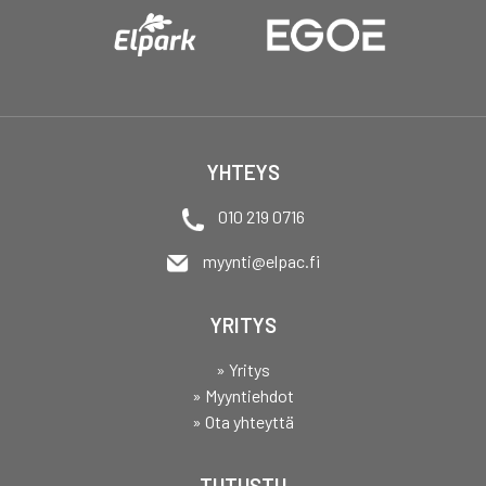
YHTEYS
010 219 0716
myynti@elpac.fi
YRITYS
» Yritys
» Myyntiehdot
» Ota yhteyttä
TUTUSTU