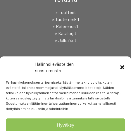
» Tuotteet
» Tuotemerkit
» Referenssit
» Katalogit
» Julkaisut
SEURAA
Hallinnoi evästeiden
suostumusta
Parhaan kokemuksen tarjoamiseksi käytämme teknologioita, kuten
evästeitä, tallentaaksemme ja/tai käyttääksemme laitetietoja. Näiden
tekniikoiden hyväksyminen antaa meille mahdollisuuden käsitellä tietoja,
kuten selauskäyttäytymistä tai yksilöllisiä tunnuksia tällä sivustolla.
Suostumuksen jättäminen tai peruuttaminen voi vaikuttaa haitallisesti
tiettyihin ominaisuuksiin ja toimintoihin.
Hyväksy