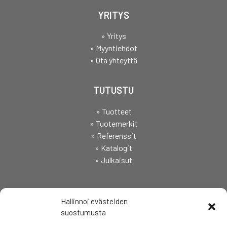
YRITYS
» Yritys
» Myyntiehdot
» Ota yhteyttä
TUTUSTU
» Tuotteet
» Tuotemerkit
» Referenssit
» Katalogit
» Julkaisut
SEURAA
Hallinnoi evästeiden
suostumusta