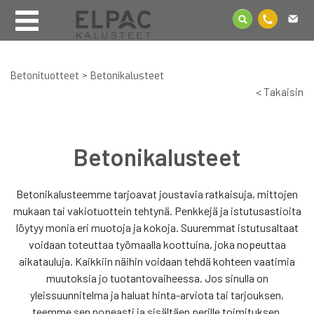
Betonituotteet
>
Betonikalusteet
< Takaisin
Betonikalusteet
Betonikalusteemme tarjoavat joustavia ratkaisuja, mittojen
mukaan tai vakiotuottein tehtynä. Penkkejä ja istutusastioita
löytyy monia eri muotoja ja kokoja. Suuremmat istutusaltaat
voidaan toteuttaa työmaalla koottuina, joka nopeuttaa
aikatauluja. Kaikkiin näihin voidaan tehdä kohteen vaatimia
muutoksia jo tuotantovaiheessa. Jos sinulla on
yleissuunnitelma ja haluat hinta-arviota tai tarjouksen,
teemme sen nopeasti ja sisältäen perille toimituksen.