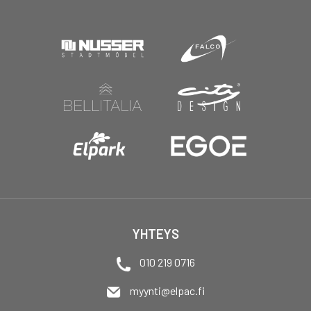
YHTEYS
010 219 0716
myynti@elpac.fi