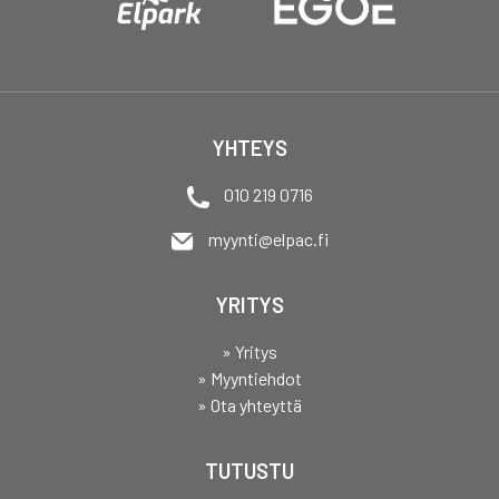
YHTEYS
010 219 0716
myynti@elpac.fi
YRITYS
» Yritys
» Myyntiehdot
» Ota yhteyttä
TUTUSTU