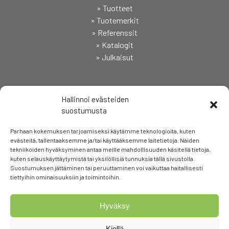
» Tuotteet
» Tuotemerkit
» Referenssit
» Katalogit
» Julkaisut
SEURAA
Hallinnoi evästeiden
suostumusta
Parhaan kokemuksen tarjoamiseksi käytämme teknologioita, kuten
evästeitä, tallentaaksemme ja/tai käyttääksemme laitetietoja. Näiden
tekniikoiden hyväksyminen antaa meille mahdollisuuden käsitellä tietoja,
kuten selauskäyttäytymistä tai yksilöllisiä tunnuksia tällä sivustolla.
Suostumuksen jättäminen tai peruuttaminen voi vaikuttaa haitallisesti
tiettyihin ominaisuuksiin ja toimintoihin.
Hyväksy
Kiellä