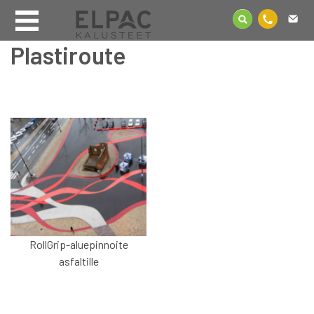
Plastiroute
RollGrip-aluepinnoite
asfaltille