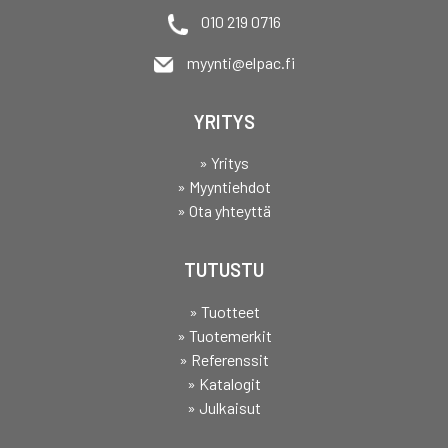
010 219 0716
myynti@elpac.fi
YRITYS
» Yritys
» Myyntiehdot
» Ota yhteyttä
TUTUSTU
» Tuotteet
» Tuotemerkit
» Referenssit
» Katalogit
» Julkaisut