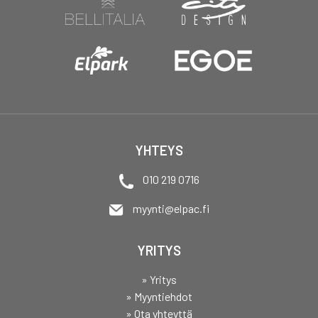
YHTEYS
010 219 0716
myynti@elpac.fi
YRITYS
» Yritys
» Myyntiehdot
» Ota yhteyttä