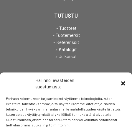
TUTUSTU
» Tuotteet
» Tuotemerkit
» Referenssit
» Katalogit
» Julkaisut
SEURAA
Hallinnoi evästeiden
suostumusta
Parhaan kokemuksen tarjoamiseksi käytämme teknologioita, kuten
evästeitä, tallentaaksemme ja/tai käyttääksemme laitetietoja. Näiden
tekniikoiden hyväksyminen antaa meille mahdollisuuden käsitellä tietoja,
kuten selauskäyttäytymistä tai yksilöllisiä tunnuksia tällä sivustolla.
Suostumuksen jättäminen tai peruuttaminen voi vaikuttaa haitallisesti
tiettyihin ominaisuuksiin ja toimintoihin.