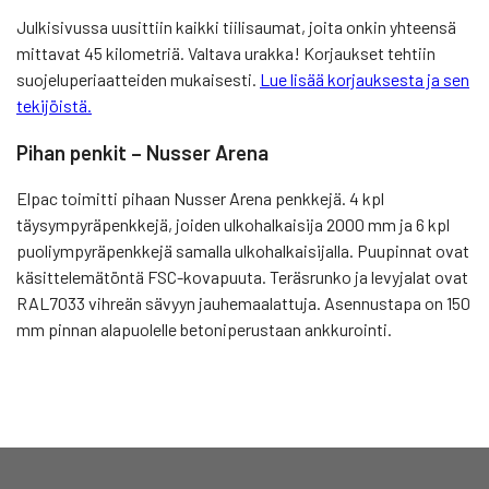
Julkisivussa uusittiin kaikki tiilisaumat, joita onkin yhteensä
mittavat 45 kilometriä. Valtava urakka! Korjaukset tehtiin
suojeluperiaatteiden mukaisesti.
Lue lisää korjauksesta ja sen
tekijöistä.
Pihan penkit – Nusser Arena
Elpac toimitti pihaan Nusser Arena penkkejä. 4 kpl
täysympyräpenkkejä, joiden ulkohalkaisija 2000 mm ja 6 kpl
puoliympyräpenkkejä samalla ulkohalkaisijalla. Puupinnat ovat
käsittelemätöntä FSC-kovapuuta. Teräsrunko ja levyjalat ovat
RAL7033 vihreän sävyyn jauhemaalattuja. Asennustapa on 150
mm pinnan alapuolelle betoniperustaan ankkurointi.