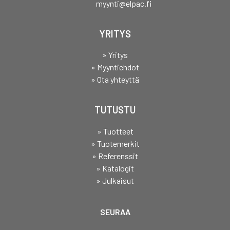
myynti@elpac.fi
YRITYS
» Yritys
» Myyntiehdot
» Ota yhteyttä
TUTUSTU
» Tuotteet
» Tuotemerkit
» Referenssit
» Katalogit
» Julkaisut
SEURAA